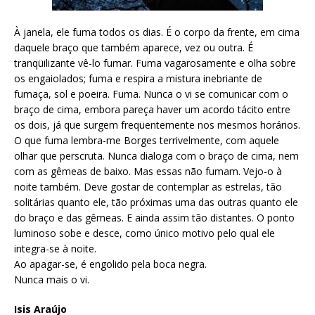
À janela, ele fuma todos os dias. É o corpo da frente, em cima
daquele braço que também aparece, vez ou outra. É
tranqüilizante vê-lo fumar. Fuma vagarosamente e olha sobre
os engaiolados; fuma e respira a mistura inebriante de
fumaça, sol e poeira. Fuma. Nunca o vi se comunicar com o
braço de cima, embora pareça haver um acordo tácito entre
os dois, já que surgem freqüentemente nos mesmos horários.
O que fuma lembra-me Borges terrivelmente, com aquele
olhar que perscruta. Nunca dialoga com o braço de cima, nem
com as gêmeas de baixo. Mas essas não fumam. Vejo-o à
noite também. Deve gostar de contemplar as estrelas, tão
solitárias quanto ele, tão próximas uma das outras quanto ele
do braço e das gêmeas. E ainda assim tão distantes. O ponto
luminoso sobe e desce, como único motivo pelo qual ele
integra-se à noite.
Ao apagar-se, é engolido pela boca negra.
Nunca mais o vi.
Isis Araújo