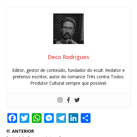
Deco Rodrigues
Editor, gestor de conteúdo, fundador do ecult. Redator e
pretenso escritor, autor do romance Três contra Todos.
Produtor Cultural sempre que possível.
F
T
W
M
T
Li
S
a
w
h
e
el
n
h
ANTERIOR