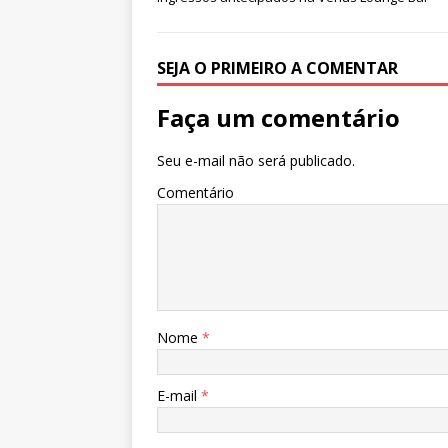
e
te
s
e
g
e
b
r
A
n
ra
dI
o
p
g
m
n
SEJA O PRIMEIRO A COMENTAR
o
p
e
Faça um comentário
k
r
Seu e-mail não será publicado.
Comentário
Nome
*
E-mail
*