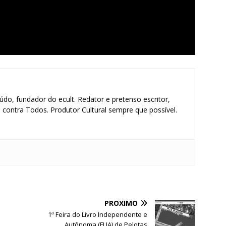
údo, fundador do ecult. Redator e pretenso escritor,
contra Todos. Produtor Cultural sempre que possível.
S
h
PRÓXIMO
ar
1ª Feira do Livro Independente e
Autônoma (FLIA) de Pelotas