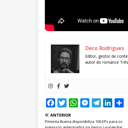
Deco Rodrigues
Editor, gestor de conte
autor do romance Três 
F
T
W
M
T
Li
a
w
h
e
el
n
ANTERIOR
c
it
at
ss
e
k
Pimenta Buena disponibiliza 100 EPs para os
ingressos antecipados na Venus Lounge Bar