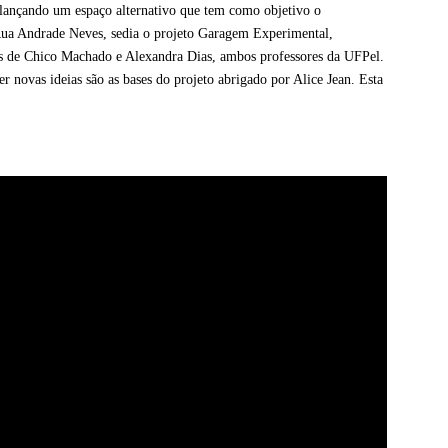
ançando um espaço alternativo que tem como objetivo o
a Rua Andrade Neves, sedia o projeto Garagem Experimental,
as de Chico Machado e Alexandra Dias, ambos professores da UFPel.
r novas ideias são as bases do projeto abrigado por Alice Jean. Esta