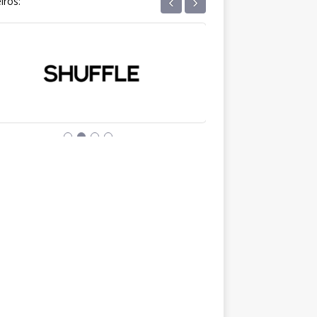
‹
›
iros: