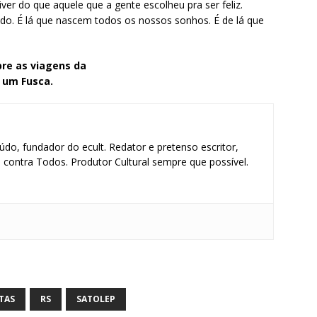
er do que aquele que a gente escolheu pra ser feliz.
ndo. É lá que nascem todos os nossos sonhos. É de lá que
re as viagens da
 um Fusca.
údo, fundador do ecult. Redator e pretenso escritor,
contra Todos. Produtor Cultural sempre que possível.
S
h
ar
TAS
RS
SATOLEP