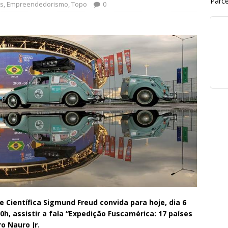
Parce
s
,
Empreendedorismo
,
Topo
0
 Científica Sigmund Freud convida para hoje, dia 6
h, assistir a fala “Expedição Fuscamérica: 17 países
o Nauro Jr.