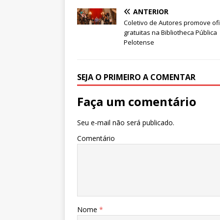
e
te
s
e
g
e
ANTERIOR
b
r
A
n
ra
dI
Coletivo de Autores promove of
gratuitas na Bibliotheca Pública
o
p
g
m
n
Pelotense
o
p
e
k
r
SEJA O PRIMEIRO A COMENTAR
Faça um comentário
Seu e-mail não será publicado.
Comentário
Nome
*