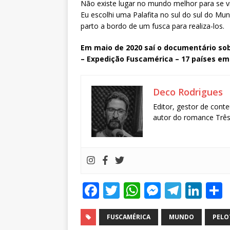
Não existe lugar no mundo melhor para se viv
Eu escolhi uma Palafita no sul do sul do Mu
parto a bordo de um fusca para realiza-los.
Em maio de 2020 saí o documentário sob
– Expedição Fuscamérica – 17 países em
Deco Rodrigues
Editor, gestor de conte
autor do romance Três 
F
T
W
M
T
Li
a
w
h
e
el
n
c
it
at
ss
e
k
FUSCAMÉRICA
MUNDO
PELO