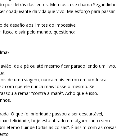
ido por detrás das lentes. Meu fusca se chama Segundinho.
er coadjuvante da vida que vivo. Me esforço para passar
de desafio aos limites do impossível.
fusca e sair pelo mundo, questiono:
alma?
e avião, de a pé ou até mesmo ficar parado lendo um livro.
ua.
pois de uma viagem, nunca mais entrou em um fusca.
ez com que ele nunca mais fosse o mesmo. Se
ssou a remar “contra a maré”. Acho que é isso.
nhos.
ada. O que foi prioridade passou a ser descartável,
uxe felicidade, hoje está atirado em algum canto sem
Um eterno fluir de todas as coisas”. É assim com as coisas.
ento.