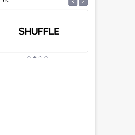
‹
›
iros: