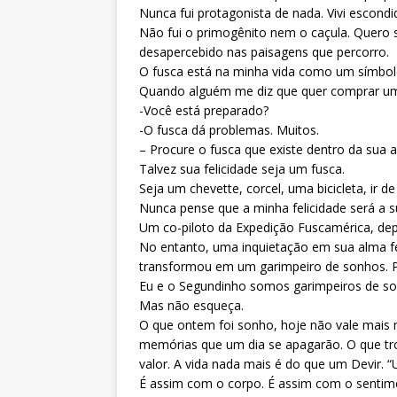
Nunca fui protagonista de nada. Vivi escond
Não fui o primogênito nem o caçula. Quero s
desapercebido nas paisagens que percorro.
O fusca está na minha vida como um símbolo 
Quando alguém me diz que quer comprar um 
-Você está preparado?
-O fusca dá problemas. Muitos.
– Procure o fusca que existe dentro da sua 
Talvez sua felicidade seja um fusca.
Seja um chevette, corcel, uma bicicleta, ir d
Nunca pense que a minha felicidade será a s
Um co-piloto da Expedição Fuscamérica, de
No entanto, uma inquietação em sua alma f
transformou em um garimpeiro de sonhos. Pa
Eu e o Segundinho somos garimpeiros de so
Mas não esqueça.
O que ontem foi sonho, hoje não vale mais n
memórias que um dia se apagarão. O que tro
valor. A vida nada mais é do que um Devir. “
É assim com o corpo. É assim com o sentim