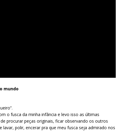
lo mundo
eiro”.
m o fusca da minha infância e levo isso as últimas
de procurar peças originais, ficar observando os outros
e lavar, polir, encerar pra que meu fusca seja admirado nos