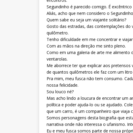
encontros.
Segundinho é parecido comigo. É excêntrico 
Aliás, acho que nem considero o Segundinho 
Quem sabe eu seja um viajante solitário?
Gosto das estradas, das contemplações do v
quilômetro.
Tenho dificuldade em me concentrar e viajar
Com as mãos na direção me sinto pleno.
Como em uma galeria de arte me alimento 
ventarolas.
Me aborrece ter que explicar aos pretensos v
de quantos quilômetros ele faz com um litro
Pra mim, meu fusca não tem consumo. Cada 
nossa felicidade.
Sou louco né?
Mas acho lindo a loucura de encontrar um a
política e poder ajuda-lo ou se ajudado. Co
que um carro, é um companheiro que viaja 
Somos personagens desta biografia que es
narrativa onde não interessa o ufanismo. Inte
Eu e meu fusca somos parte de nossa própri