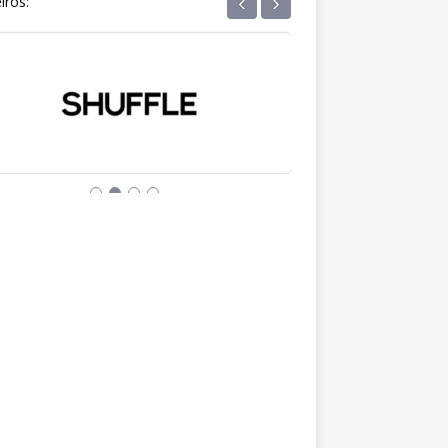
‹
›
iros: