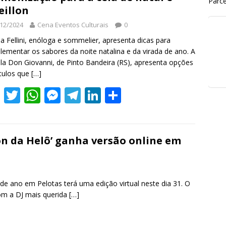
Parce
eillon
12/2024
Cena Eventos Culturais
0
na Fellini, enóloga e sommelier, apresenta dicas para
ementar os sabores da noite natalina e da virada de ano. A
ola Don Giovanni, de Pinto Bandeira (RS), apresenta opções
tulos que
[…]
F
T
W
M
T
Li
S
ac
w
h
e
el
n
h
e
itt
at
ss
e
k
ar
b
er
s
e
gr
e
e
lon da Helô’ ganha versão online em
o
A
n
a
dI
o
p
g
m
n
e ano em Pelotas terá uma edição virtual neste dia 31. O
k
p
er
com a DJ mais querida
[…]
S