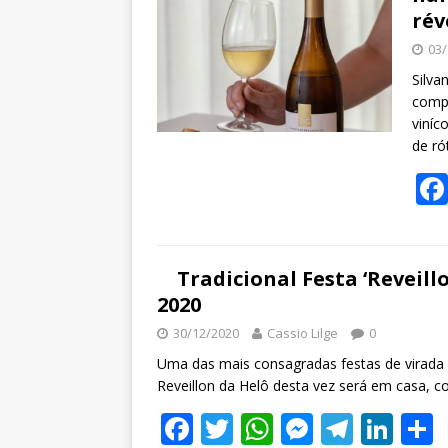
rév
03/
Silva
compl
viníc
de ró
Tradicional Festa ‘Reveil
2020
30/12/2020
Cassio Lilge
0
Uma das mais consagradas festas de virada d
Reveillon da Helô desta vez será em casa, 
F
T
W
M
T
Li