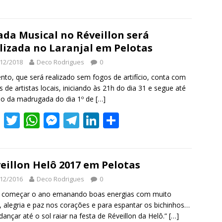
h
r
e
ada Musical no Réveillon será
lizada no Laranjal em Pelotas
12/2018
Deco Rodrigues
0
nto, que será realizado sem fogos de artifício, conta com
 de artistas locais, iniciando às 21h do dia 31 e segue até
cio da madrugada do dia 1º de
[…]
F
T
W
M
T
Li
S
ac
w
h
e
el
n
h
e
itt
at
ss
e
k
ar
b
er
s
e
gr
e
e
eillon Helô 2017 em Pelotas
o
A
n
a
dI
12/2016
Deco Rodrigues
0
o
p
g
m
n
a começar o ano emanando boas energias com muito
 alegria e paz nos corações e para espantar os bichinhos…
k
p
er
dançar até o sol raiar na festa de Réveillon da Helô.”
[…]