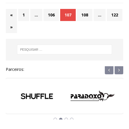
«
1
…
106
107
108
…
122
»
‹
›
Parceiros: