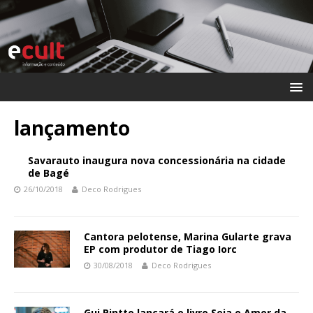
lançamento
Savarauto inaugura nova concessionária na cidade
de Bagé
26/10/2018
Deco Rodrigues
Cantora pelotense, Marina Gularte grava
EP com produtor de Tiago Iorc
30/08/2018
Deco Rodrigues
Gui Pintto lançará o livro Seja o Amor da