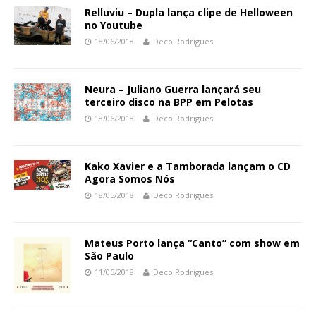
Relluviu – Dupla lança clipe de Helloween
no Youtube
18/06/2018
Deco Rodrigues
Neura – Juliano Guerra lançará seu
terceiro disco na BPP em Pelotas
18/06/2018
Deco Rodrigues
Kako Xavier e a Tamborada lançam o CD
Agora Somos Nós
18/05/2018
Deco Rodrigues
Mateus Porto lança “Canto” com show em
São Paulo
11/05/2018
Deco Rodrigues