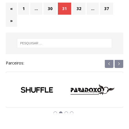
«
1
…
30
31
32
…
37
»
‹
›
Parceiros: