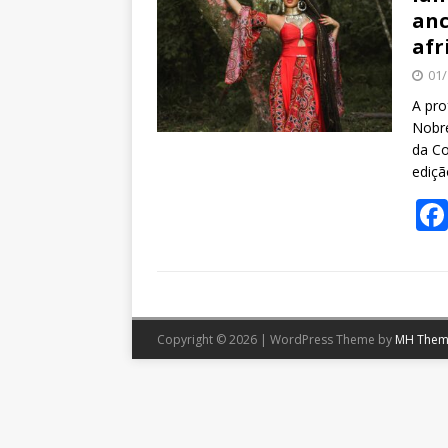
anc
afr
01/
A pro
Nobre
da Co
ediçã
Copyright © 2026 | WordPress Theme by
MH Them