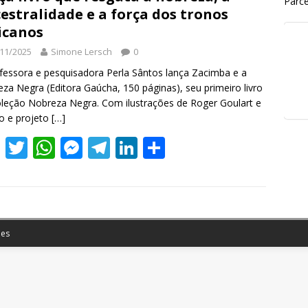
Parce
estralidade e a força dos tronos
icanos
11/2025
Simone Lersch
0
fessora e pesquisadora Perla Sântos lança Zacimba e a
za Negra (Editora Gaúcha, 150 páginas), seu primeiro livro
leção Nobreza Negra. Com ilustrações de Roger Goulart e
o e projeto
[…]
F
T
W
M
T
Li
S
ac
w
h
e
el
n
h
e
itt
at
ss
e
k
ar
b
er
s
e
gr
e
e
o
A
n
a
dI
es
o
p
g
m
n
k
p
er