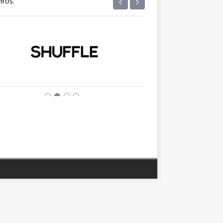
‹
›
iros: