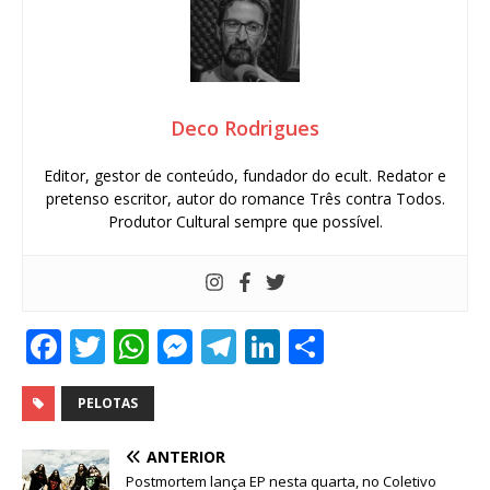
Deco Rodrigues
Editor, gestor de conteúdo, fundador do ecult. Redator e
pretenso escritor, autor do romance Três contra Todos.
Produtor Cultural sempre que possível.
F
T
W
M
T
Li
S
a
w
h
e
el
n
h
c
it
at
ss
e
k
ar
PELOTAS
e
te
s
e
g
e
e
ANTERIOR
b
r
A
n
ra
dI
Postmortem lança EP nesta quarta, no Coletivo