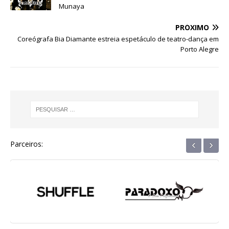
Munaya
o
p
g
m
n
o
p
e
PRÓXIMO
Coreógrafa Bia Diamante estreia espetáculo de teatro-dança em
k
r
Porto Alegre
‹
›
Parceiros: