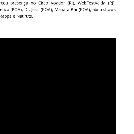
cou presença no Circo Voador (RJ), WebFestValda (RJ),
ica (POA), Dr. Jekill (POA), Manara Bar (POA), abriu shows
appa e Natiruts.