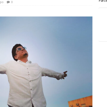
Parce
po
0