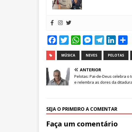
F
T
W
M
T
Li
a
w
h
e
el
n
c
it
at
ss
e
k
MÚSICA
NEVES
PELOTAS
e
te
s
e
g
e
ANTERIOR
b
r
A
n
ra
dI
Pelotas: Pai-de-Deus celebra o 
e relembra as dores da ditadur
o
p
g
m
n
o
p
e
k
r
SEJA O PRIMEIRO A COMENTAR
Faça um comentário