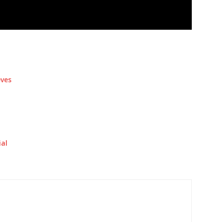
ves
al