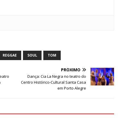
S
h
ar
REGGAE
SOUL
TOM
e
PRÓXIMO
teatro
Dança: Cia La Negra no teatro do
a
Centro Histórico-Cultural Santa Casa
em Porto Alegre