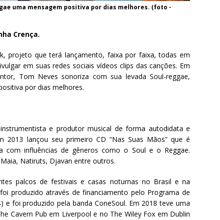
gae uma mensagem positiva por dias melhores. (foto -
nha Crença.
ck, projeto que terá lançamento, faixa por faixa, todas em
divulgar em suas redes sociais vídeos clips das canções. Em
 cantor, Tom Neves sonoriza com sua levada Soul-reggae,
sitiva por dias melhores.
 instrumentista e produtor musical de forma autodidata e
Em 2013 lançou seu primeiro CD “Nas Suas Mãos” que é
eira com influências de gêneros como o Soul e o Reggae.
 Maia, Natiruts, Djavan entre outros.
es palcos de festivais e casas noturnas no Brasil e na
oi produzido através de financiamento pelo Programa de
 RS) e foi produzido pela banda ConeSoul. Em 2018 teve uma
he Cavern Pub em Liverpool e no The Wiley Fox em Dublin