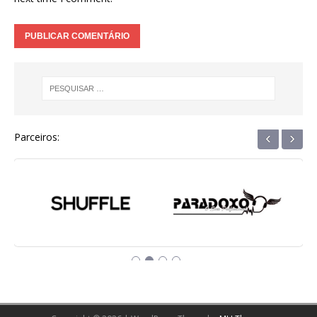
‹
›
Parceiros: