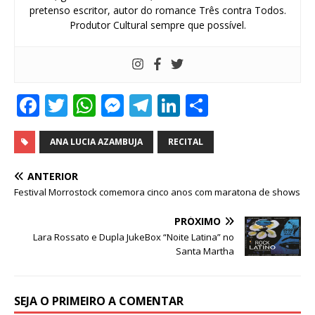
pretenso escritor, autor do romance Três contra Todos.
Produtor Cultural sempre que possível.
F
T
W
M
T
Li
S
a
w
h
e
el
n
h
c
it
at
ss
e
k
ar
ANA LUCIA AZAMBUJA
RECITAL
e
te
s
e
g
e
e
ANTERIOR
b
r
A
n
ra
dI
Festival Morrostock comemora cinco anos com maratona de shows
o
p
g
m
n
PRÓXIMO
o
p
e
Lara Rossato e Dupla JukeBox “Noite Latina” no
Santa Martha
k
r
SEJA O PRIMEIRO A COMENTAR