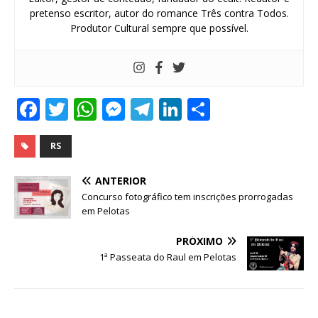
pretenso escritor, autor do romance Três contra Todos.
Produtor Cultural sempre que possível.
F
T
W
M
T
Li
S
a
w
h
e
el
n
h
c
it
at
ss
e
k
ar
RS
e
te
s
e
g
e
e
ANTERIOR
b
r
A
n
ra
dI
Concurso fotográfico tem inscrições prorrogadas
em Pelotas
o
p
g
m
n
o
p
e
PRÓXIMO
1ª Passeata do Raul em Pelotas
k
r