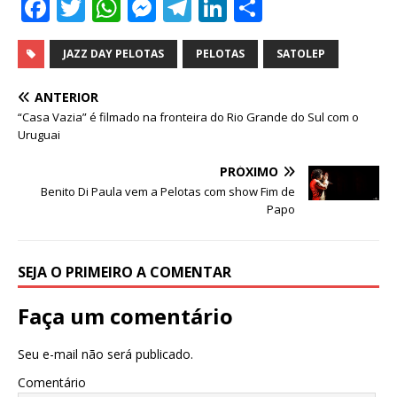
F
T
W
M
T
Li
S
a
w
h
e
el
n
h
c
it
at
ss
e
k
ar
JAZZ DAY PELOTAS
PELOTAS
SATOLEP
e
te
s
e
g
e
e
ANTERIOR
b
r
A
n
ra
dI
“Casa Vazia” é filmado na fronteira do Rio Grande do Sul com o
Uruguai
o
p
g
m
n
o
p
e
PRÓXIMO
Benito Di Paula vem a Pelotas com show Fim de
k
r
Papo
SEJA O PRIMEIRO A COMENTAR
Faça um comentário
Seu e-mail não será publicado.
Comentário