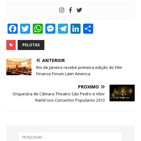
F
T
W
M
T
Li
S
a
w
h
e
el
n
h
c
it
at
ss
e
k
ar
PELOTAS
e
te
s
e
g
e
e
ANTERIOR
b
r
A
n
ra
dI
Rio de Janeiro recebe primeira edição do Film
Finance Forum Latin America
o
p
g
m
n
o
p
e
PRÓXIMO
Orquestra de Câmara Theatro São Pedro e Vitor
k
r
Ramil nos Concertos Populares 2013