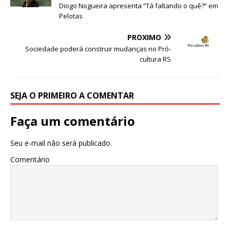
b
r
A
n
ra
dI
Diogo Nogueira apresenta “Tá faltando o quê?” em
Pelotas
o
p
g
m
n
o
p
e
PRÓXIMO
Sociedade poderá construir mudanças no Pró-
k
r
cultura RS
SEJA O PRIMEIRO A COMENTAR
Faça um comentário
Seu e-mail não será publicado.
Comentário