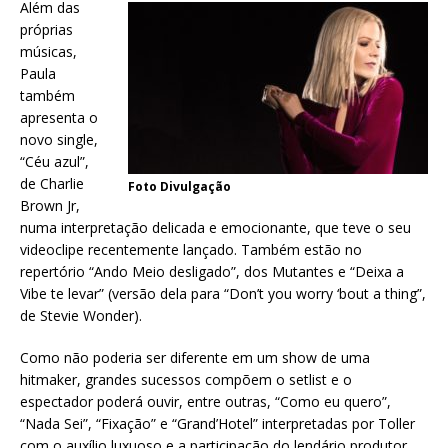
Além das
próprias
músicas,
Paula
também
apresenta o
novo single,
“Céu azul”,
de Charlie
Foto Divulgação
Brown Jr,
numa interpretação delicada e emocionante, que teve o seu
videoclipe recentemente lançado. Também estão no
repertório “Ando Meio desligado”, dos Mutantes e “Deixa a
Vibe te levar” (versão dela para “Don’t you worry ‘bout a thing”,
de Stevie Wonder).
Como não poderia ser diferente em um show de uma
hitmaker, grandes sucessos compõem o setlist e o
espectador poderá ouvir, entre outras, “Como eu quero”,
“Nada Sei”, “Fixação” e “Grand’Hotel” interpretadas por Toller
com o auxílio luxuoso e a participação do lendário produtor