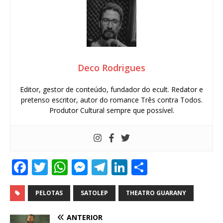
Deco Rodrigues
Editor, gestor de conteúdo, fundador do ecult. Redator e
pretenso escritor, autor do romance Três contra Todos.
Produtor Cultural sempre que possível.
F
T
W
M
T
Li
S
a
w
h
e
el
n
h
c
it
at
ss
e
k
ar
PELOTAS
SATOLEP
THEATRO GUARANY
e
te
s
e
g
e
e
ANTERIOR