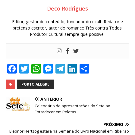
Deco Rodrigues
Editor, gestor de conteúdo, fundador do ecult. Redator e
pretenso escritor, autor do romance Três contra Todos.
Produtor Cultural sempre que possível.
F
T
W
M
T
Li
S
a
w
h
e
el
n
h
c
it
at
ss
e
k
ar
PORTO ALEGRE
e
te
s
e
g
e
e
ANTERIOR
b
r
A
n
ra
dI
Calendário de apresentações do Sete ao
Entardecer em Pelotas
o
p
g
m
n
o
p
e
PRÓXIMO
Eleonor Hertzog estará na Semana do Livro Nacional em Ribeirão