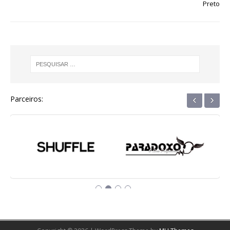
k
r
Preto
‹
›
Parceiros: