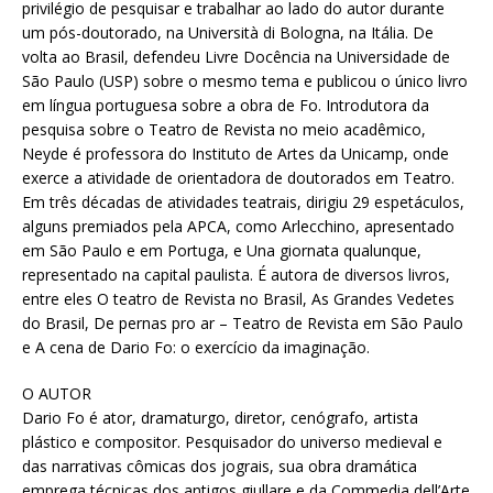
privilégio de pesquisar e trabalhar ao lado do autor durante
um pós-doutorado, na Università di Bologna, na Itália. De
volta ao Brasil, defendeu Livre Docência na Universidade de
São Paulo (USP) sobre o mesmo tema e publicou o único livro
em língua portuguesa sobre a obra de Fo. Introdutora da
pesquisa sobre o Teatro de Revista no meio acadêmico,
Neyde é professora do Instituto de Artes da Unicamp, onde
exerce a atividade de orientadora de doutorados em Teatro.
Em três décadas de atividades teatrais, dirigiu 29 espetáculos,
alguns premiados pela APCA, como Arlecchino, apresentado
em São Paulo e em Portuga, e Una giornata qualunque,
representado na capital paulista. É autora de diversos livros,
entre eles O teatro de Revista no Brasil, As Grandes Vedetes
do Brasil, De pernas pro ar – Teatro de Revista em São Paulo
e A cena de Dario Fo: o exercício da imaginação.
O AUTOR
Dario Fo é ator, dramaturgo, diretor, cenógrafo, artista
plástico e compositor. Pesquisador do universo medieval e
das narrativas cômicas dos jograis, sua obra dramática
emprega técnicas dos antigos giullare e da Commedia dell’Arte