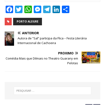
F
T
W
M
T
Li
S
a
w
h
e
el
n
h
c
it
at
ss
e
k
ar
PORTO ALEGRE
e
te
s
e
g
e
e
ANTERIOR
b
r
A
n
ra
dI
Autora de “Sal” participa da Flica – Festa Literária
Internacional de Cachoeira
o
p
g
m
n
o
p
e
PRÓXIMO
Comédia Mais que Dilmais no Theatro Guarany em
k
r
Pelotas