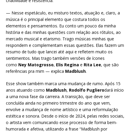
criatividade e resistência.
— Nesse espetáculo, eu misturo textos, atuação e, claro, a
música é o principal elemento que costura todos os
elementos e pensamentos. Eu conto um pouco da minha
história e das minhas questões com relação aos rótulos, ao
mercado musical e etarismo. Trago músicas minhas que
respondem e complementam essas questões. Elas fazem um
resumo de tudo que lancei até aqui e refletem muito os
sentimentos. Mas trago também versões de ícones
como
Ney Matogrosso
,
Elis Regina
e
Rita Lee
, que são
referências pra mim — explica
Madblush
.
Esse show também marca uma mudança de rumo. Após 15
anos atuando como
Madblush
,
Rodolfo Pugliero
dará início
a uma nova fase da carreira. A transição, que deve ser
concluída ainda no primeiro trimestre do ano que vem,
envolve a mudança de nome artístico e uma reformulação
estética e sonora. Desde o início de 2024, pelas redes sociais,
o artista vem comunicando esse processo de forma bem-
humorada e afetiva, utilizando a frase “Madblush por