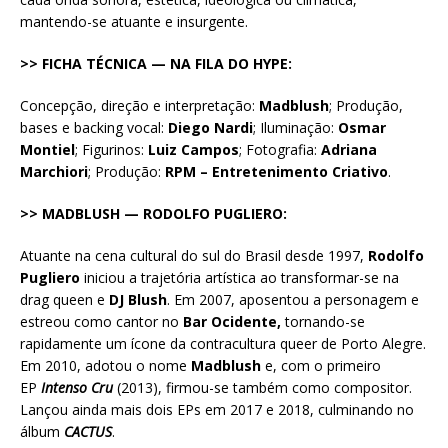
mantendo-se atuante e insurgente.
>> FICHA TÉCNICA — NA FILA DO HYPE:
Concepção, direção e interpretação:
Madblush
; Produção,
bases e backing vocal:
Diego Nardi
; Iluminação:
Osmar
Montiel
; Figurinos:
Luiz Campos
; Fotografia:
Adriana
Marchiori
; Produção:
RPM – Entretenimento Criativo
.
>> MADBLUSH — RODOLFO PUGLIERO:
Atuante na cena cultural do sul do Brasil desde 1997,
Rodolfo
Pugliero
iniciou a trajetória artística ao transformar-se na
drag queen e
DJ Blush
. Em 2007, aposentou a personagem e
estreou como cantor no
Bar Ocidente,
tornando-se
rapidamente um ícone da contracultura queer de Porto Alegre.
Em 2010, adotou o nome
Madblush
e, com o primeiro
EP
Intenso Cru
(2013), firmou-se também como compositor.
Lançou ainda mais dois EPs em 2017 e 2018, culminando no
álbum
CACTUS
.