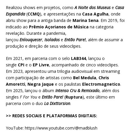
Realizou shows em projetos, como
A Noite dos Museus
e
Casa
Expandida
(
CCMQ
), e apresentações na
Casa Agulha
, onde
abriu show para a antiga banda de
Marina Sena
. Em 2019, foi
indicado ao
Prêmio Açorianos de Música
na categoria
revelação. Durante a pandemia,
lançou
Enlouquecer
,
Isolados
e
Então Pare!
, além de assumir a
produção e direção de seus videoclipes.
Em 2021, em parceria com o selo
LAB344
, lançou o
single
CPI
e o
EP Livre
, acompanhado de cinco videoclipes.
Em 2023, apresentou uma trilogia audiovisual em streaming
com participação de artistas como
Bel Medula
,
Chris
Amoretti
,
Negra Jaque
e os paulistas
Electromagnetico
.
Em 2025, lançou o álbum
Intenso Cru & Remixado
, além dos
singles
F For You
e
Então Pare!
(
Ruptura
), este último em
parceria com o duo
La Dixttorsion
.
>> REDES SOCIAIS E PLATAFORMAS DIGITAIS:
YouTube: https://www.youtube.com/@madblush