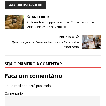
b
r
A
n
ra
dI
SALACARLOSCARVALHO
o
p
g
m
n
ANTERIOR
o
p
e
Galeria Tina Zappoli promove Conversa com o
k
r
Artista em 25 de novembro
PRÓXIMO
Qualificação da Reserva Técnica da Catedral é
finalizada
SEJA O PRIMEIRO A COMENTAR
Faça um comentário
Seu e-mail não será publicado.
Comentário