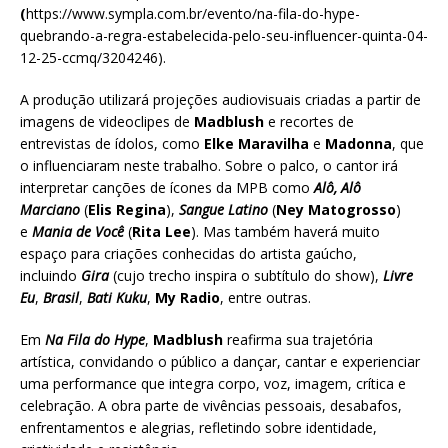
(
https://www.sympla.com.br/evento/na-fila-do-hype-
quebrando-a-regra-estabelecida-pelo-seu-influencer-quinta-04-
12-25-ccmq/3204246).
A produção utilizará projeções audiovisuais criadas a partir de
imagens de videoclipes de
Madblush
e recortes de
entrevistas de ídolos, como
Elke Maravilha
e
Madonna
, que
o influenciaram neste trabalho. Sobre o palco, o cantor irá
interpretar canções de ícones da MPB como
Alô, Alô
Marciano
(
Elis Regina
),
Sangue Latino
(
Ney Matogrosso
)
e
Mania de Você
(
Rita Lee
). Mas também haverá muito
espaço para criações conhecidas do artista gaúcho,
incluindo
Gira
(cujo trecho inspira o subtítulo do show),
Livre
Eu
,
Brasil
,
Bati Kuku
,
My Radio
, entre outras.
Em
Na Fila do Hype
,
Madblush
reafirma sua trajetória
artística, convidando o público a dançar, cantar e experienciar
uma performance que integra corpo, voz, imagem, crítica e
celebração. A obra parte de vivências pessoais, desabafos,
enfrentamentos e alegrias, refletindo sobre identidade,