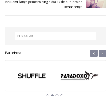
Ian Ramil lança primeiro single dia 17 de outubro no
k
r
Renascença
‹
›
Parceiros: