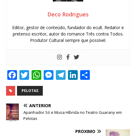
Deco Rodrigues
Editor, gestor de conteúdo, fundador do ecult. Redator e
pretenso escritor, autor do romance Três contra Todos.
Produtor Cultural sempre que possível.
F
T
W
M
T
Li
S
a
w
h
e
el
n
h
c
it
at
ss
e
k
ar
PELOTAS
e
te
s
e
g
e
e
ANTERIOR
b
r
A
n
ra
dI
Apanhador Só e Musa Híbrida no Teatro Guarany em
Pelotas
o
p
g
m
n
o
p
e
PRÓXIMO