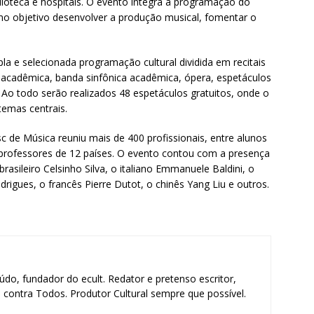
lioteca e hospitais. O evento integra a programação do
omo objetivo desenvolver a produção musical, fomentar o
la e selecionada programação cultural dividida em recitais
a acadêmica, banda sinfônica acadêmica, ópera, espetáculos
 Ao todo serão realizados 48 espetáculos gratuitos, onde o
temas centrais.
c de Música reuniu mais de 400 profissionais, entre alunos
 professores de 12 países. O evento contou com a presença
rasileiro Celsinho Silva, o italiano Emmanuele Baldini, o
igues, o francês Pierre Dutot, o chinês Yang Liu e outros.
údo, fundador do ecult. Redator e pretenso escritor,
contra Todos. Produtor Cultural sempre que possível.