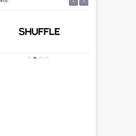
‹
›
iros: