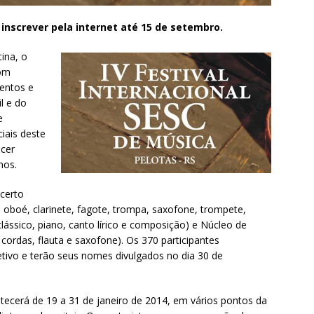
inscrever pela internet até 15 de setembro.
ina, o
com
mentos e
l e do
e
iais deste
ecer
nos.
certo
ta, oboé, clarinete, fagote, trompa, saxofone, trompete,
lássico, piano, canto lírico e composição) e Núcleo de
cordas, flauta e saxofone). Os 370 participantes
tivo e terão seus nomes divulgados no dia 30 de
ntecerá de 19 a 31 de janeiro de 2014, em vários pontos da