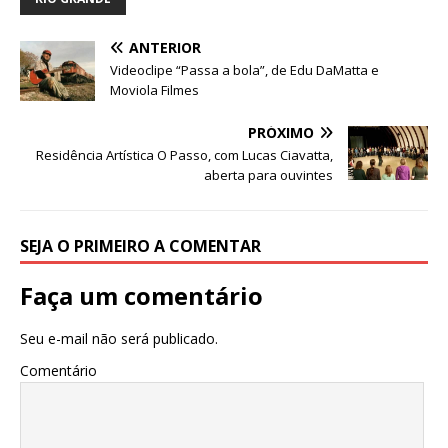
e
te
s
e
g
e
e
b
r
A
n
ra
dI
ANTERIOR
o
p
g
m
n
Videoclipe “Passa a bola”, de Edu DaMatta e
o
p
e
Moviola Filmes
k
r
PRÓXIMO
Residência Artística O Passo, com Lucas Ciavatta,
aberta para ouvintes
SEJA O PRIMEIRO A COMENTAR
Faça um comentário
Seu e-mail não será publicado.
Comentário