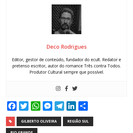
Deco Rodrigues
Editor, gestor de conteúdo, fundador do ecult. Redator e
pretenso escritor, autor do romance Três contra Todos.
Produtor Cultural sempre que possível.
F
T
W
M
T
Li
S
a
w
h
e
el
n
h
c
it
at
ss
e
k
ar
GILBERTO OLIVEIRA
REGIÃO SUL
RIO GRANDE