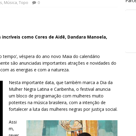
Parce
s
,
Música
,
Topo
0
 incríveis como Cores de Aidê, Dandara Manoela,
 do tempo’, véspera do ano novo Maia do calendário
lmente são anunciadas importantes atrações e novidades do
 com as energias e com a natureza.
Nesta importante data, que também marca a Dia da
Mulher Negra Latina e Caribenha, o festival anuncia
um bloco de programação com mulheres muito
potentes na música brasileira, com a intenção de
fortalecer a luta das mulheres negras por justiça social.
Assi
m,
rever