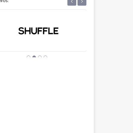
‹
›
iros: