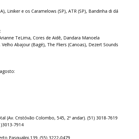
A), Liniker e os Caramelows (SP), ATR (SP), Bandinha di dá
:
 Arianne TeLima, Cores de Aidê, Dandara Manoela
 Velho Abajour (Bagé), The Fliers (Canoas), Dezert Sounds
 agosto:
l (Av. Cristóvão Colombo, 545, 2º andar). (51) 3018-7619
51)3013-7914
rto Pasqualini,139. (55) 3222-0479