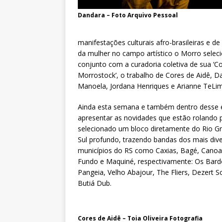
Dandara – Foto Arquivo Pessoal
manifestações culturais afro-brasileiras e d
da mulher no campo artístico o Morro selec
conjunto com a curadoria coletiva de sua ‘
Morrostock’, o trabalho de Cores de Aidê, D
Manoela, Jordana Henriques e Arianne TeLi
Ainda esta semana e também dentro desse e
apresentar as novidades que estão rolando po
selecionado um bloco diretamente do Rio G
Sul profundo, trazendo bandas dos mais div
municípios do RS como Caxias, Bagé, Canoa
Fundo e Maquiné, respectivamente: Os Bard
Pangeia, Velho Abajour, The Fliers, Dezert 
Butiá Dub.
Cores de Aidê – Toia Oliveira Fotografia