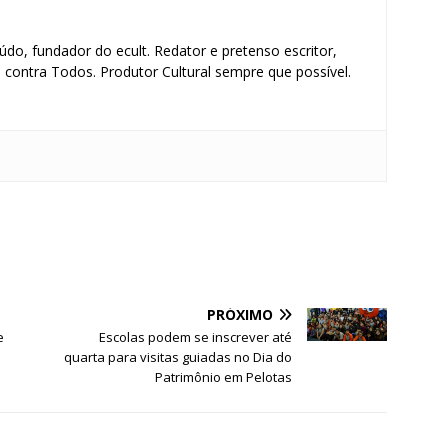
údo, fundador do ecult. Redator e pretenso escritor,
contra Todos. Produtor Cultural sempre que possível.
S
h
ar
e
PRÓXIMO
e
Escolas podem se inscrever até
quarta para visitas guiadas no Dia do
Patrimônio em Pelotas