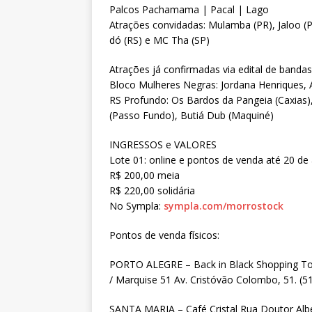
Palcos Pachamama | Pacal | Lago
Atrações convidadas: Mulamba (PR), Jaloo (P
dó (RS) e MC Tha (SP)
Atrações já confirmadas via edital de bandas
Bloco Mulheres Negras: Jordana Henriques,
RS Profundo: Os Bardos da Pangeia (Caxias),
(Passo Fundo), Butiá Dub (Maquiné)
INGRESSOS e VALORES
Lote 01: online e pontos de venda até 20 de
R$ 200,00 meia
R$ 220,00 solidária
No Sympla:
sympla.com/morrostock
Pontos de venda físicos:
PORTO ALEGRE – Back in Black Shopping Tota
/ Marquise 51 Av. Cristóvão Colombo, 51. (
SANTA MARIA – Café Cristal Rua Doutor Albe