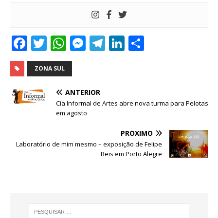
F
T
W
M
T
Li
S
a
w
h
e
el
n
h
c
it
at
ss
e
k
ar
ZONA SUL
e
te
s
e
g
e
e
ANTERIOR
b
r
A
n
ra
dI
Cia Informal de Artes abre nova turma para Pelotas
em agosto
o
p
g
m
n
o
p
e
PRÓXIMO
Laboratório de mim mesmo – exposição de Felipe
k
r
Reis em Porto Alegre