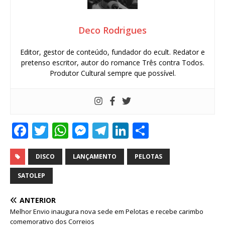
Deco Rodrigues
Editor, gestor de conteúdo, fundador do ecult. Redator e
pretenso escritor, autor do romance Três contra Todos.
Produtor Cultural sempre que possível.
F
T
W
M
T
Li
S
a
w
h
e
el
n
h
c
it
at
ss
e
k
ar
DISCO
LANÇAMENTO
PELOTAS
e
te
s
e
g
e
e
SATOLEP
b
r
A
n
ra
dI
ANTERIOR
o
p
g
m
n
Melhor Envio inaugura nova sede em Pelotas e recebe carimbo
comemorativo dos Correios