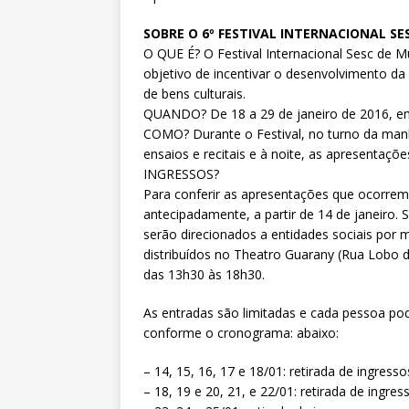
SOBRE O 6º FESTIVAL INTERNACIONAL SE
O QUE É? O Festival Internacional Sesc de 
objetivo de incentivar o desenvolvimento da
de bens culturais.
QUANDO? De 18 a 29 de janeiro de 2016, em
COMO? Durante o Festival, no turno da manh
ensaios e recitais e à noite, as apresentaç
INGRESSOS?
Para conferir as apresentações que ocorrem 
antecipadamente, a partir de 14 de janeiro.
serão direcionados a entidades sociais por
distribuídos no Theatro Guarany (Rua Lobo d
das 13h30 às 18h30.
As entradas são limitadas e cada pessoa pod
conforme o cronograma: abaixo:
– 14, 15, 16, 17 e 18/01: retirada de ingress
– 18, 19 e 20, 21, e 22/01: retirada de ingre