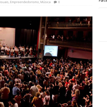
Parce
isuais
,
Empreendedorismo
,
Música
0