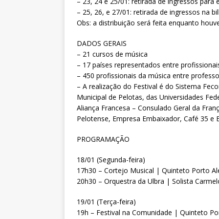
– 23, 24 e 25/01: retirada de ingressos para 
– 25, 26, e 27/01: retirada de ingressos na 
Obs: a distribuição será feita enquanto houve
DADOS GERAIS
– 21 cursos de música
– 17 países representados entre profissiona
– 450 profissionais da música entre professo
– A realização do Festival é do Sistema Feco
Municipal de Pelotas, das Universidades Fede
Aliança Francesa – Consulado Geral da França
Pelotense, Empresa Embaixador, Café 35 e Bi
PROGRAMAÇÃO
18/01 (Segunda-feira)
17h30 – Cortejo Musical | Quinteto Porto Al
20h30 – Orquestra da Ulbra | Solista Carme
19/01 (Terça-feira)
19h – Festival na Comunidade | Quinteto Po