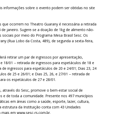
s informações sobre o evento podem ser obtidas no site
 que ocorrem no Theatro Guarany é necessária a retirada
4 de janeiro. Sugere-se a doação de 1kg de alimento não-
es sociais por meio do Programa Mesa Brasil Sesc. Os
rany (Rua Lobo da Costa, 489), de segunda a sexta-feira,
erá retirar um par de ingressos por apresentação,
e 18/01 – retirada de ingressos para espetáculos de 18 e
da de ingressos para espetáculos de 20 e 24/01; Dias 23, 24
los de 25 e 26/01; e Dias 25, 26, e 27/01 – retirada de
para os espetáculos de 27 e 28/01.
 através do Sesc, promove o bem-estar social de
os e de toda a comunidade. Presente nos 497 municípios
áticas em áreas como a saúde, esporte, lazer, cultura,
a estrutura da Instituição conta com 43 Unidades
a mais em www.sesc-rs.com.br.