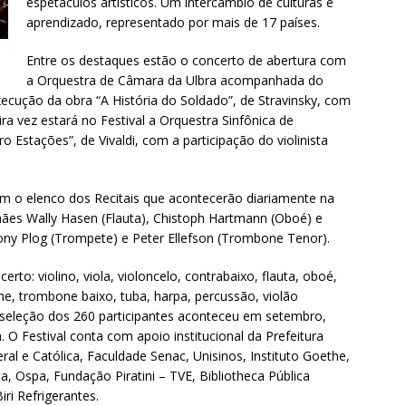
espetáculos artísticos. Um intercâmbio de culturas e
aprendizado, representado por mais de 17 países.
Entre os destaques estão o concerto de abertura com
a Orquestra de Câmara da Ulbra acompanhada do
ecução da obra “A História do Soldado”, de Stravinsky, com
 vez estará no Festival a Orquestra Sinfônica de
 Estações”, de Vivaldi, com a participação do violinista
m o elenco dos Recitais que acontecerão diariamente na
mães Wally Hasen (Flauta), Chistoph Hartmann (Oboé) e
ny Plog (Trompete) e Peter Ellefson (Trombone Tenor).
rto: violino, viola, violoncelo, contrabaixo, flauta, oboé,
ne, trombone baixo, tuba, harpa, percussão, violão
 A seleção dos 260 participantes aconteceu em setembro,
O Festival conta com apoio institucional da Prefeitura
ral e Católica, Faculdade Senac, Unisinos, Instituto Goethe,
, Ospa, Fundação Piratini – TVE, Bibliotheca Pública
ri Refrigerantes.