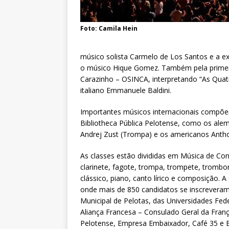
Foto: Camila Hein
músico solista Carmelo de Los Santos e a ex
o músico Hique Gomez. Também pela primeira
Carazinho – OSINCA, interpretando “As Quatro
italiano Emmanuele Baldini.
Importantes músicos internacionais compõe
Bibliotheca Pública Pelotense, como os ale
Andrej Zust (Trompa) e os americanos Antho
As classes estão divididas em Música de Conce
clarinete, fagote, trompa, trompete, trombo
clássico, piano, canto lírico e composição.
onde mais de 850 candidatos se inscreveram. 
Municipal de Pelotas, das Universidades Fede
Aliança Francesa – Consulado Geral da França
Pelotense, Empresa Embaixador, Café 35 e Bi