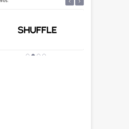
‹
›
iros: