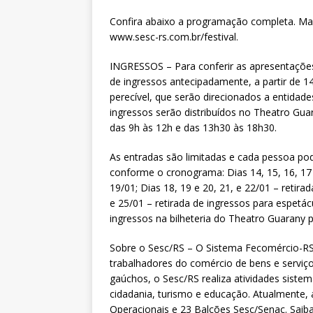
Confira abaixo a programação completa. Mai
www.sesc-rs.com.br/festival.
INGRESSOS – Para conferir as apresentações
de ingressos antecipadamente, a partir de 1
perecível, que serão direcionados a entidad
ingressos serão distribuídos no Theatro Gua
das 9h às 12h e das 13h30 às 18h30.
As entradas são limitadas e cada pessoa pod
conforme o cronograma: Dias 14, 15, 16, 17 
19/01; Dias 18, 19 e 20, 21, e 22/01 – retira
e 25/01 – retirada de ingressos para espetácu
ingressos na bilheteria do Theatro Guarany 
Sobre o Sesc/RS – O Sistema Fecomércio-RS,
trabalhadores do comércio de bens e serviç
gaúchos, o Sesc/RS realiza atividades sistem
cidadania, turismo e educação. Atualmente, 
Operacionais e 23 Balcões Sesc/Senac. Saib