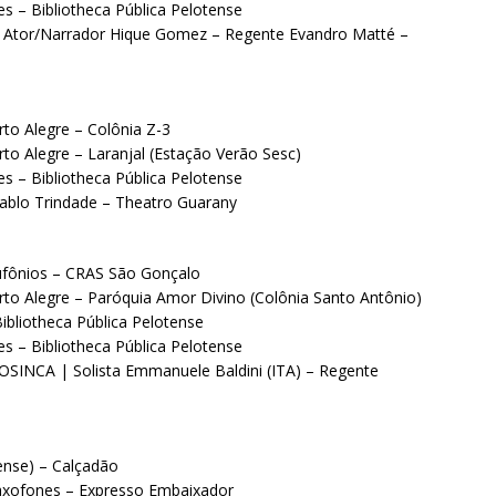
s – Bibliotheca Pública Pelotense
 – Ator/Narrador Hique Gomez – Regente Evandro Matté –
to Alegre – Colônia Z-3
to Alegre – Laranjal (Estação Verão Sesc)
s – Bibliotheca Pública Pelotense
ablo Trindade – Theatro Guarany
Eufônios – CRAS São Gonçalo
rto Alegre – Paróquia Amor Divino (Colônia Santo Antônio)
ibliotheca Pública Pelotense
s – Bibliotheca Pública Pelotense
 OSINCA | Solista Emmanuele Baldini (ITA) – Regente
cense) – Calçadão
Saxofones – Expresso Embaixador