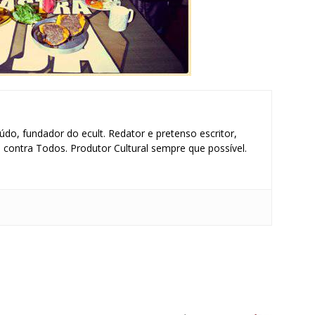
údo, fundador do ecult. Redator e pretenso escritor,
contra Todos. Produtor Cultural sempre que possível.
S
h
ar