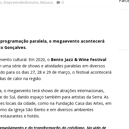
Parce
s
,
Empreendedorismo
,
Música
0
 programação paralela, o megaevento acontecerá
to Gonçalves.
vento cultural. Em 2020, o
Bento Jazz & Wine Festival
 uma série de shows e atividades paralelas em diversos
do para os dias 27, 28 e 29 de março, o festival acontecerá
ias de calor na região.
, o megaevento terá shows de atrações internacionais,
de do Sul, dando espaço também para artistas da Serra. As
es locais da cidade, como na Fundação Casa das Artes, em
rno da Igreja São Bento e em diversos ambientes
estaurantes e hotéis.
senvolvimento e da transformação do cotidiano. Na vida de