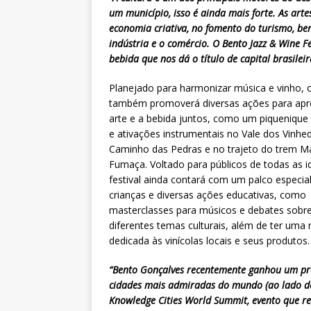
um município, isso é ainda mais forte. As ar
economia criativa, no fomento do turismo, be
indústria e o comércio. O Bento Jazz & Wine F
bebida que nos dá o título de capital brasilei
Planejado para harmonizar música e vinho, 
também promoverá diversas ações para apre
arte e a bebida juntos, como um piquenique
e ativações instrumentais no Vale dos Vinhe
Caminho das Pedras e no trajeto do trem M
Fumaça. Voltado para públicos de todas as i
festival ainda contará com um palco especia
crianças e diversas ações educativas, como
masterclasses para músicos e debates sobr
diferentes temas culturais, além de ter uma 
dedicada às vinícolas locais e seus produtos.
“Bento Gonçalves recentemente ganhou um prêm
cidades mais admiradas do mundo (ao lado de 
Knowledge Cities World Summit, evento que r