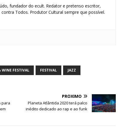
údo, fundador do ecult. Redator e pretenso escritor,
contra Todos. Produtor Cultural sempre que possível.
S
h
ar
 WINE FESTIVAL
FESTIVAL
JAZZ
e
PRÓXIMO
a para
Planeta Atlântida 2020 terá palco
 em
inédito dedicado ao rap e ao funk