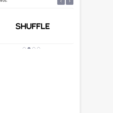
‹
›
iros: