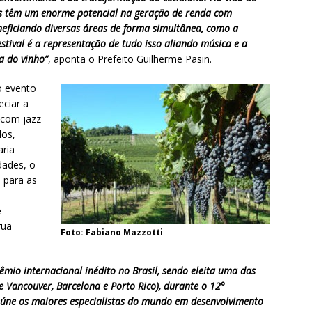
tes têm um enorme potencial na geração de renda com
neficiando diversas áreas de forma simultânea, como a
estival é a representação de tudo isso aliando música e a
ra do vinho”
, aponta o Prefeito Guilherme Pasin.
o evento
ciar a
 com jazz
dos,
aria
dades, o
l para as
e
rua
Foto: Fabiano Mazzotti
io internacional inédito no Brasil, sendo eleita uma das
Vancouver, Barcelona e Porto Rico), durante o 12°
eúne os maiores especialistas do mundo em desenvolvimento