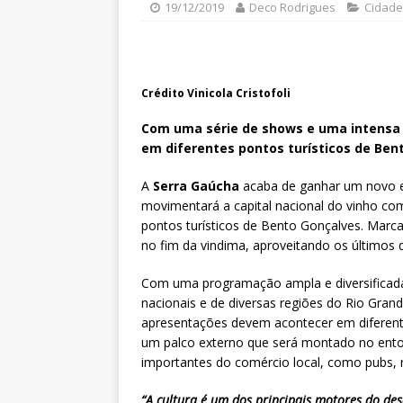
19/12/2019
Deco Rodrigues
Cidade
Crédito Vinicola Cristofoli
Com uma série de shows e uma intensa
em diferentes pontos turísticos de Ben
A
Serra Gaúcha
acaba de ganhar um novo e
movimentará a capital nacional do vinho com
pontos turísticos de Bento Gonçalves. Marca
no fim da vindima, aproveitando os últimos d
Com uma programação ampla e diversificada
nacionais e de diversas regiões do Rio Gran
apresentações devem acontecer em diferent
um palco externo que será montado no ento
importantes do comércio local, como pubs, r
“A cultura é um dos principais motores do de