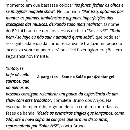
momento em que bastasse colocar
“os fones, fechar os olhos e
se imaginar naquele show”
. Ele continua:
“Por isso, optamos por
manter as palmas, ambiências e algumas imperfeições das
execuções das músicas, deixando tudo mais realista”
. O nome
do EP foi tirado de um dos versos da faixa “Solar Nº2”:
“Tudo
bem / se hoje eu não sair / amanhã quem sabe”
, que pode ser
ressignificada e usada como tentativa de traduzir um pouco a
incerteza sobre quando será possível fazer aglomerações em
segurança novamente.
“Então, se
hoje nós não
Alpargatos – Som no Salão por @viniangeli
sairmos, que
ao menos as
pessoas consigam relembrar um pouco da experiência de um
show com esse trabalho”
, completa Bruno dos Anjos. Na
escolha do repertório, o grupo decidiu contemplar todas as
fases da banda:
“desde os primeiros singles que lançamos, como
‘Alô’, até a nova safra de canções que virá no disco novo,
representada por ‘Solar Nº2’”
, conta Bruno.