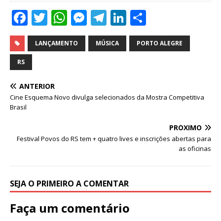
F
T
W
M
T
Li
S
a
w
h
e
el
n
h
c
it
at
ss
e
k
ar
LANÇAMENTO
MÚSICA
PORTO ALEGRE
e
te
s
e
g
e
e
RS
b
r
A
n
ra
dI
ANTERIOR
o
p
g
m
n
Cine Esquema Novo divulga selecionados da Mostra Competitiva
o
p
e
Brasil
k
r
PRÓXIMO
Festival Povos do RS tem + quatro lives e inscrições abertas para
as oficinas
SEJA O PRIMEIRO A COMENTAR
Faça um comentário