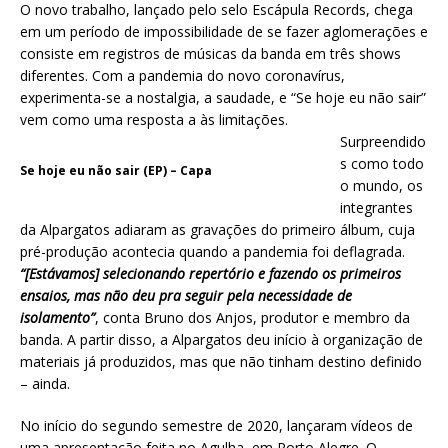
O novo trabalho, lançado pelo selo Escápula Records, chega
em um período de impossibilidade de se fazer aglomerações e
consiste em registros de músicas da banda em três shows
diferentes. Com a pandemia do novo coronavírus,
experimenta-se a nostalgia, a saudade, e “Se hoje eu não sair”
vem como uma resposta a às limitações.
Surpreendido
s como todo
Se hoje eu não sair (EP) – Capa
o mundo, os
integrantes
da Alpargatos adiaram as gravações do primeiro álbum, cuja
pré-produção acontecia quando a pandemia foi deflagrada.
“[Estávamos] selecionando repertório e fazendo os primeiros
ensaios, mas não deu pra seguir pela necessidade de
isolamento”
, conta Bruno dos Anjos, produtor e membro da
banda. A partir disso, a Alpargatos deu início à organização de
materiais já produzidos, mas que não tinham destino definido
– ainda.
No início do segundo semestre de 2020, lançaram vídeos de
uma apresentação feita no Agulha, em Porto Alegre. O