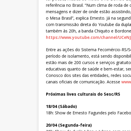
referência no Brasil. “Num clima de roda de
mensagens e dizer de onde estão assistin
o Mesa Brasil”, explica Ernesto. Já na segunda
com transmissão direta do Youtube da dupl
também às 20h, a banda Chiquito e Bordonei
https://www.youtube.com/
channel/UCeN
Entre as ações do Sistema Fecomércio-RS/S
período de isolamento, está sendo disponib
estão mais de 200 cursos e serviços gratuit
educativas quanto de saúde e bem-estar, sem
Conosco dos sites das entidades, redes soci
canais oficiais de comunicação. Acesse
www.
Próximas lives culturais do Sesc/RS
18/04 (Sábado)
18h: Show de Ernesto Fagundes pelo Faceb
20/04 (Segunda-feira)