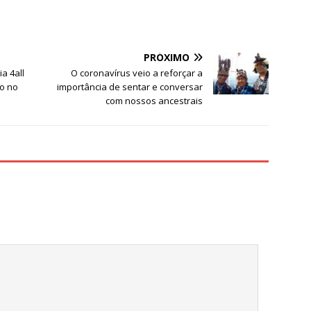
h
ar
e
PRÓXIMO
a 4all
O coronavírus veio a reforçar a
o no
importância de sentar e conversar
com nossos ancestrais