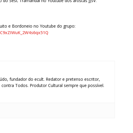
io do Sesc Tramandaí no Youtube dos artistas JJSV:
uito e Bordoneio no Youtube do grupo:
JC9xZIWuK_
2W4s6qx51Q
údo, fundador do ecult. Redator e pretenso escritor,
contra Todos. Produtor Cultural sempre que possível.
S