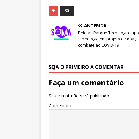
a
w
h
e
el
n
c
it
at
ss
e
k
RS
e
te
s
e
g
e
ANTERIOR
b
r
A
n
ra
dI
Pelotas Parque Tecnológico apoi
Tecnologia em projeto de doaçã
o
p
g
m
n
combate ao COVID-19
o
p
e
k
r
SEJA O PRIMEIRO A COMENTAR
Faça um comentário
Seu e-mail não será publicado.
Comentário