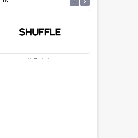
‹
›
iros: