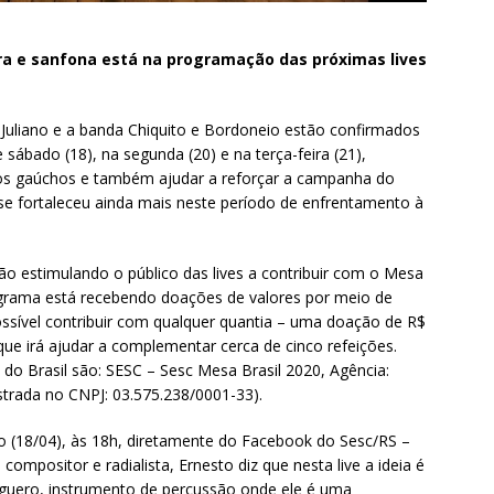
a e sanfona está na programação das próximas lives
 Juliano e a banda Chiquito e Bordoneio estão confirmados
e sábado (18), na segunda (20) e na terça-feira (21),
os gaúchos e também ajudar a reforçar a campanha do
 se fortaleceu ainda mais neste período de enfrentamento à
tão estimulando o público das lives a contribuir com o Mesa
ograma está recebendo doações de valores por meio de
ossível contribuir com qualquer quantia – uma doação de R$
que irá ajudar a complementar cerca de cinco refeições.
 do Brasil são: SESC – Sesc Mesa Brasil 2020, Agência:
strada no CNPJ: 03.575.238/0001-33).
 (18/04), às 18h, diretamente do Facebook do Sesc/RS –
 compositor e radialista, Ernesto diz que nesta live a ideia é
eguero, instrumento de percussão onde ele é uma