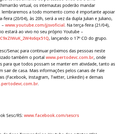
 chimarrão virtual, os internautas poderão mandar
do, lembraremos a todo momento como é importante apoiar
-feira (20/04), às 20h, será a vez da dupla Julian e Juliano,
a –
www.youtube.com/jjsvoficial
. Na terça-feira (21/04),
o estará ao vivo no seu próprio Youtube –
JC9xZIWuK_
2W4s6qx51Q
, lançando o 17º CD do grupo.
esc/Senac para continuar próximos das pessoas neste
ilizado também o portal
www.pertodevc.com.br
, onde
os para que todos possam se manter em atividade, tanto as
 sair de casa. Mais informações pelos canais de Fale
ais (Facebook, Instagram, Twitter, LinkedIn) e demais
pertodevc.com.br
.
ook Sesc/RS:
www.facebook.com/sescrs