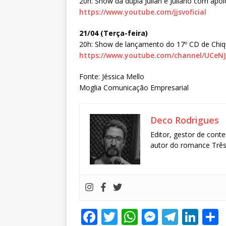
20h: Show da dupla Julian e Juliano com apo
https://www.youtube.com/
jjsvoficial
21/04 (Terça-feira)
20h: Show de lançamento do 17º CD de Chiq
https://www.youtube.com/
channel/UCeN
Fonte: Jéssica Mello
Moglia Comunicação Empresarial
Deco Rodrigues
Editor, gestor de conte
autor do romance Três 
F
T
W
M
T
Li