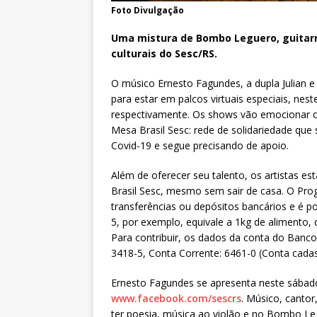
Foto Divulgação
Uma mistura de Bombo Leguero, guitarr
culturais do Sesc/RS.
O músico Ernesto Fagundes, a dupla Julian e
para estar em palcos virtuais especiais, nest
respectivamente. Os shows vão emocionar 
Mesa Brasil Sesc: rede de solidariedade que
Covid-19 e segue precisando de apoio.
Além de oferecer seu talento, os artistas es
Brasil Sesc, mesmo sem sair de casa. O Pr
transferências ou depósitos bancários e é p
5, por exemplo, equivale a 1kg de alimento, 
Para contribuir, os dados da conta do Banco
3418-5, Conta Corrente: 6461-0 (Conta cada
Ernesto Fagundes se apresenta neste sábado
www.facebook.com/sescrs
. Músico, cantor,
ter poesia, música ao violão e no Bombo L