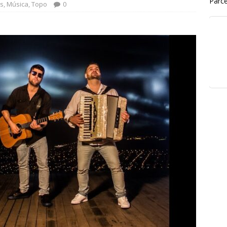
Parce
s
,
Música
,
Topo
0