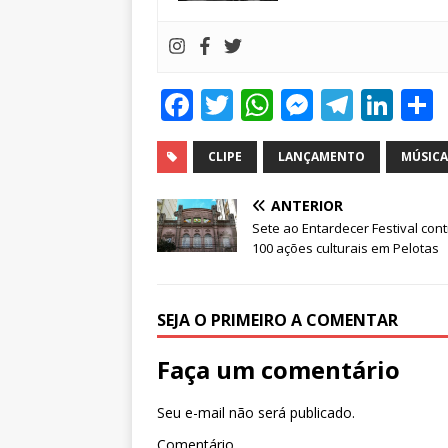
F
T
W
M
T
Li
a
w
h
e
el
n
c
it
at
ss
e
k
CLIPE
LANÇAMENTO
MÚSICA
e
te
s
e
g
e
ANTERIOR
b
r
A
n
ra
dI
Sete ao Entardecer Festival cont
100 ações culturais em Pelotas
o
p
g
m
n
o
p
e
k
r
SEJA O PRIMEIRO A COMENTAR
Faça um comentário
Seu e-mail não será publicado.
Comentário