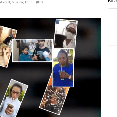
Parce
l ecult
,
Música
,
Topo
0