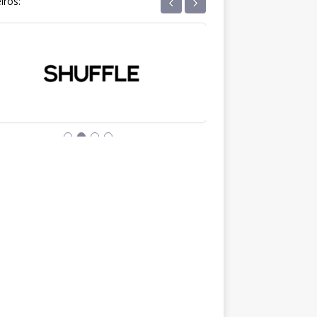
‹
›
iros: