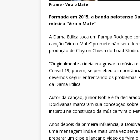
Frame - Vira o Mate
Formada em 2015, a banda pelotense Dama
música “Vira o Mate”.
A Dama Etílica toca um Pampa Rock que conq
canção “Vira o Mate” promete não ser diferen
produção de Clayton Chiesa do Load Studio.
“Originalmente a ideia era gravar a música 
Convid-19, porém, se percebeu a importânci
devemos seguir enfrentando os problemas. Vir
da Dama Etílica.
Autor da canção, Júnior Noble é fã declarad
Doidivanas marcaram sua concepção sobre o 
inspirou na construção da música “Vira o Mate
Anos depois da primeira influência, a Doidiv
uma mensagem linda e mais uma vez serve de 
preparar um clipe e lançar o vídeo de “Vira o