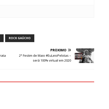
S
h
ar
ROCK GAÚCHO
e
PRÓXIMO
rata
2° Festim de Maio #EuLeioPelotas –
será 100% virtual em 2020