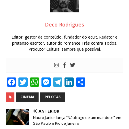
Deco Rodrigues
Editor, gestor de conteúdo, fundador do ecult. Redator e
pretenso escritor, autor do romance Três contra Todos.
Produtor Cultural sempre que possível.
F
T
W
M
T
Li
S
a
w
h
e
el
n
h
c
it
at
ss
e
k
ar
CINEMA
PELOTAS
e
te
s
e
g
e
e
ANTERIOR
b
r
A
n
ra
dI
Nauro Júnior lança “Náufrago de um mar doce” em
São Paulo e Rio de Janeiro
o
p
g
m
n