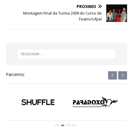
o
p
e
PRÓXIMO
Montagem Final da Turma 2009 do Curso de
k
r
Teatro/Ufpel
‹
›
Parceiros: