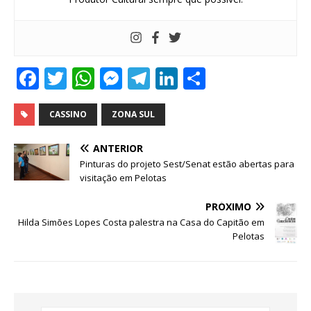
F
T
W
M
T
Li
S
a
w
h
e
el
n
h
c
it
at
ss
e
k
ar
CASSINO
ZONA SUL
e
te
s
e
g
e
e
ANTERIOR
b
r
A
n
ra
dI
Pinturas do projeto Sest/Senat estão abertas para
visitação em Pelotas
o
p
g
m
n
o
p
e
PRÓXIMO
Hilda Simões Lopes Costa palestra na Casa do Capitão em
k
r
Pelotas