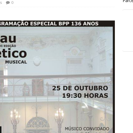
Parce
s
0