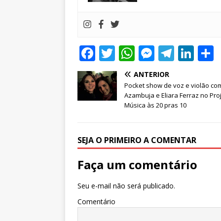
F
T
W
M
T
Li
a
w
h
e
el
n
ANTERIOR
c
it
at
ss
e
k
Pocket show de voz e violão co
e
te
s
e
g
e
Azambuja e Eliara Ferraz no Pro
Música às 20 pras 10
b
r
A
n
ra
dI
o
p
g
m
n
SEJA O PRIMEIRO A COMENTAR
o
p
e
k
r
Faça um comentário
Seu e-mail não será publicado.
Comentário