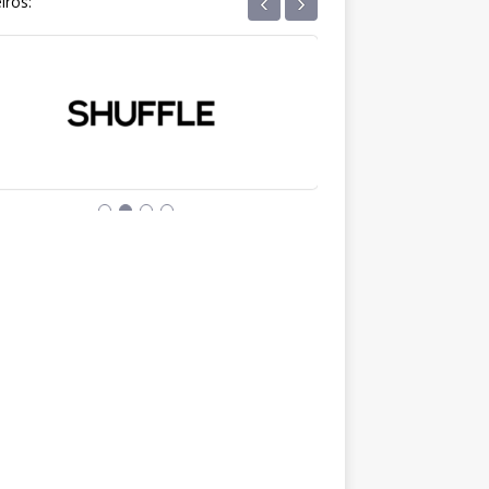
‹
›
iros: