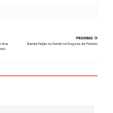
S
h
PRÓXIMO
ar
m Ana
Banda Feijão no Dente na Doçuras de Pelotas
e
jeto