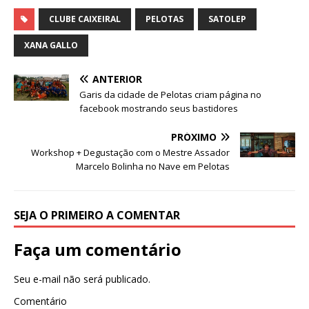
a
w
h
e
el
n
h
c
it
at
ss
e
k
ar
CLUBE CAIXEIRAL
PELOTAS
SATOLEP
e
te
s
e
g
e
e
XANA GALLO
b
r
A
n
ra
dI
ANTERIOR
o
p
g
m
n
Garis da cidade de Pelotas criam página no
o
p
e
facebook mostrando seus bastidores
k
r
PRÓXIMO
Workshop + Degustação com o Mestre Assador
Marcelo Bolinha no Nave em Pelotas
SEJA O PRIMEIRO A COMENTAR
Faça um comentário
Seu e-mail não será publicado.
Comentário