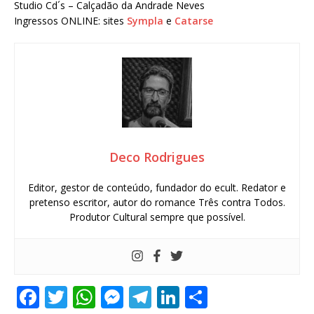
Studio Cd´s – Calçadão da Andrade Neves
Ingressos ONLINE: sites
Sympla
e
Catarse
Deco Rodrigues
Editor, gestor de conteúdo, fundador do ecult. Redator e
pretenso escritor, autor do romance Três contra Todos.
Produtor Cultural sempre que possível.
F
T
W
M
T
Li
S