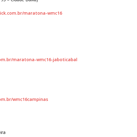
tick.com.br/maratona-wmc16
com.br/maratona-wmc16-jaboticabal
com.br/wmc16campinas
ira