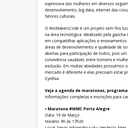
expressiva das mulheres em diversos segui
desenvolvimento, big data, internet das coi
fatores culturais.
O WoMakersCode é um projeto sem fins luc
na área tecnológica. Idealizado pela gaúch
em compartilhar aplicações e ensinamentos p
áreas de desenvolvimento e qualidade de sof
abertas para participação de todos, pois um
convivência saudável, entre homens e mulhe
exclusão. Em muitas atividades possuímos s
mercado é diferente e elas precisam estar pr
Cynthia.
Veja a agenda de maratonas, programaç
Informações completas e inscrições para cad
• Maratona #WMC Porto Alegre
Data: 19 de Março
Horário: 9h às 17h20
Local: Senac Informática (Av. Venâncio Aíres