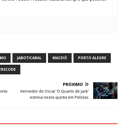
S
h
ar
SMO
JABOTICABAL
MACEIÓ
PORTO ALEGRE
e
RSCODE
PRÓXIMO
orto
Vencedor do Oscar ‘O Quarto de Jack’
estreia nesta quinta em Pelotas