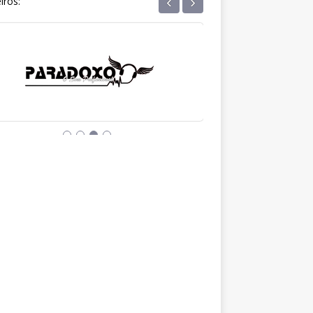
‹
›
iros: