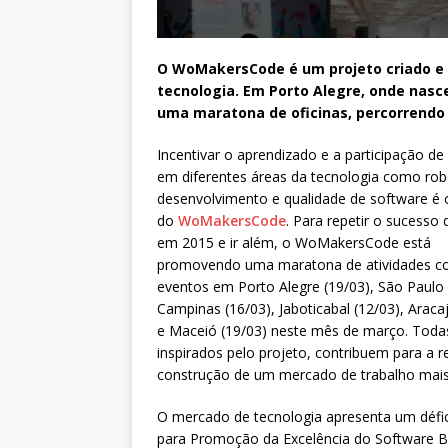
O WoMakersCode é um projeto criado e 
tecnologia. Em Porto Alegre, onde nasce
uma maratona de oficinas, percorrendo 
Incentivar o aprendizado e a participação d
em diferentes áreas da tecnologia como rob
desenvolvimento e qualidade de software é 
do
WoMakersCode
. Para repetir o sucesso 
em 2015 e ir além, o WoMakersCode está
promovendo uma maratona de atividades 
eventos em Porto Alegre (19/03), São Paulo 
Campinas (16/03), Jaboticabal (12/03), Araca
e Maceió (19/03) neste mês de março. Todas 
inspirados pelo projeto, contribuem para a 
construção de um mercado de trabalho mais j
O mercado de tecnologia apresenta um défici
para Promoção da Excelência do Software Br