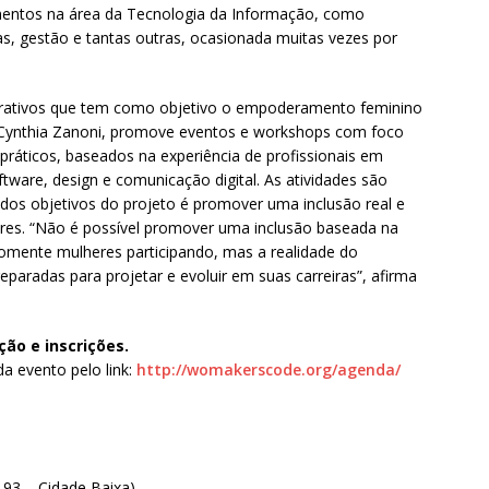
mentos na área da Tecnologia da Informação, como
sas, gestão e tantas outras, ocasionada muitas vezes por
rativos que tem como objetivo o empoderamento feminino
a Cynthia Zanoni, promove eventos e workshops com foco
ráticos, baseados na experiência de profissionais em
tware, design e comunicação digital. As atividades são
 dos objetivos do projeto é promover uma inclusão real e
res. “Não é possível promover uma inclusão baseada na
omente mulheres participando, mas a realidade do
eparadas para projetar e evoluir em suas carreiras”, afirma
ão e inscrições.
a evento pelo link:
http://womakerscode.org/agenda/
, 93 – Cidade Baixa)