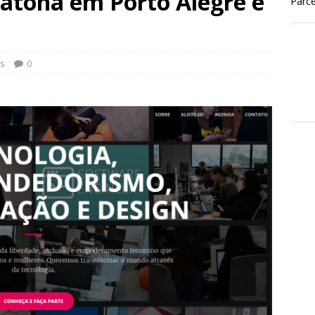
ratona em Porto Alegre e
Parce
s
0