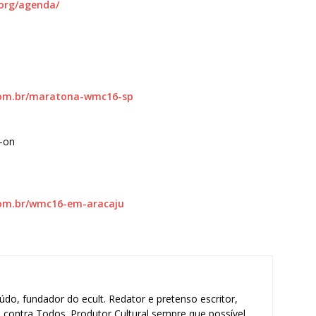
org/agenda/
com.br/maratona-wmc16-sp
-on
com.br/wmc16-em-aracaju
údo, fundador do ecult. Redator e pretenso escritor,
contra Todos. Produtor Cultural sempre que possível.