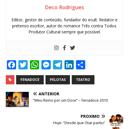
Deco Rodrigues
Editor, gestor de conteúdo, fundador do ecult. Redator e
pretenso escritor, autor do romance Três contra Todos.
Produtor Cultural sempre que possível.
F
T
W
M
T
Li
S
a
w
h
e
el
n
h
c
it
at
ss
e
k
ar
FENADOCE
PELOTAS
TEATRO
e
te
s
e
g
e
e
ANTERIOR
b
r
A
n
ra
dI
“Meu Reino por um Doce” – Fenadoce 2010
o
p
g
m
n
PRÓXIMO
o
p
e
Hoje: “Desde que Otar partiu”