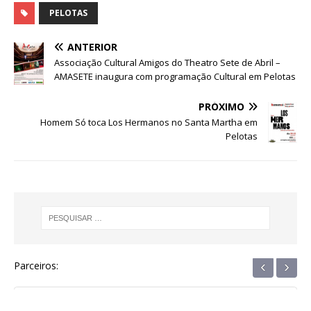
c
it
at
ss
e
k
ar
PELOTAS
e
te
s
e
g
e
e
ANTERIOR
b
r
A
n
ra
dI
Associação Cultural Amigos do Theatro Sete de Abril –
AMASETE inaugura com programação Cultural em Pelotas
o
p
g
m
n
o
p
e
PRÓXIMO
Homem Só toca Los Hermanos no Santa Martha em
k
r
Pelotas
‹
›
Parceiros: