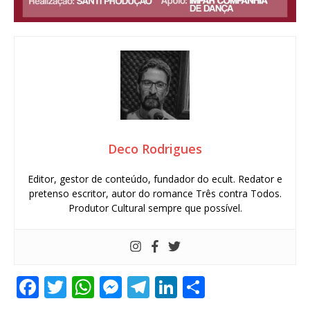
Deco Rodrigues
Editor, gestor de conteúdo, fundador do ecult. Redator e
pretenso escritor, autor do romance Três contra Todos.
Produtor Cultural sempre que possível.
F
T
W
M
T
Li
S
a
w
h
e
el
n
h