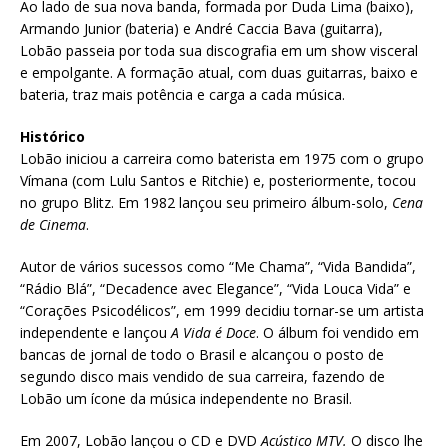
Ao lado de sua nova banda, formada por Duda Lima (baixo),
Armando Junior (bateria) e André Caccia Bava (guitarra),
Lobão passeia por toda sua discografia em um show visceral
e empolgante. A formação atual, com duas guitarras, baixo e
bateria, traz mais potência e carga a cada música.
Histórico
Lobão iniciou a carreira como baterista em 1975 com o grupo
Vímana (com Lulu Santos e Ritchie) e, posteriormente, tocou
no grupo Blitz. Em 1982 lançou seu primeiro álbum-solo,
Cena
de Cinema
.
Autor de vários sucessos como “Me Chama”, “Vida Bandida”,
“Rádio Blá”, “Decadence avec Elegance”, “Vida Louca Vida” e
“Corações Psicodélicos”, em 1999 decidiu tornar-se um artista
independente e lançou
A Vida é Doce
. O álbum foi vendido em
bancas de jornal de todo o Brasil e alcançou o posto de
segundo disco mais vendido de sua carreira, fazendo de
Lobão um ícone da música independente no Brasil.
Em 2007, Lobão lançou o CD e DVD
Acústico MTV.
O disco lhe