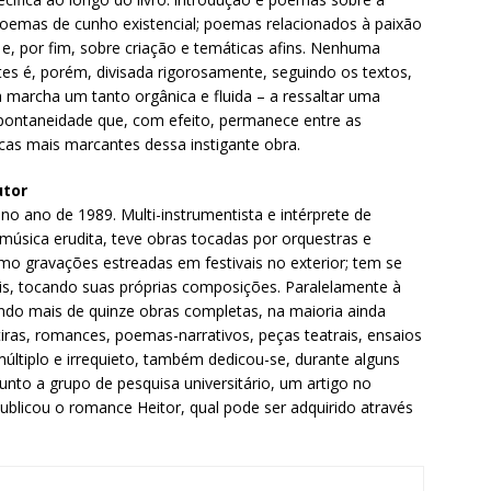
poemas de cunho existencial; poemas relacionados à paixão
 e, por fim, sobre criação e temáticas afins. Nenhuma
tes é, porém, divisada rigorosamente, seguindo os textos,
 marcha um tanto orgânica e fluida – a ressaltar uma
spontaneidade que, com efeito, permanece entre as
icas mais marcantes dessa instigante obra.
utor
o ano de 1989. Multi-instrumentista e intérprete de
música erudita, teve obras tocadas por orquestras e
o gravações estreadas em festivais no exterior; tem se
ais, tocando suas próprias composições. Paralelamente à
tendo mais de quinze obras completas, na maioria ainda
átiras, romances, poemas-narrativos, peças teatrais, ensaios
 múltiplo e irrequieto, também dedicou-se, durante alguns
junto a grupo de pesquisa universitário, um artigo no
 publicou o romance Heitor, qual pode ser adquirido através