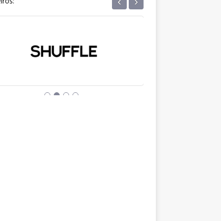
‹
›
iros: