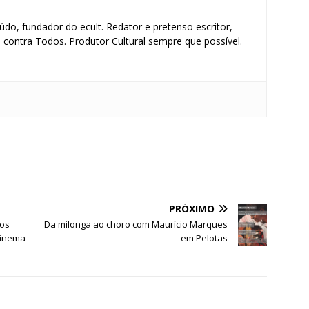
údo, fundador do ecult. Redator e pretenso escritor,
contra Todos. Produtor Cultural sempre que possível.
S
h
ar
e
PRÓXIMO
os
Da milonga ao choro com Maurício Marques
 Cinema
em Pelotas