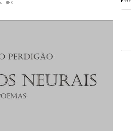
Parce
s
0