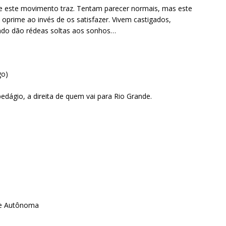
ue este movimento traz. Tentam parecer normais, mas este
oprime ao invés de os satisfazer. Vivem castigados,
ando dão rédeas soltas aos sonhos…
go)
edágio, a direita de quem vai para Rio Grande.
e e Autônoma