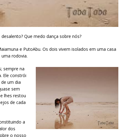
 desalento? Que medo dança sobre nós?
Maiamuna e PutoAbu. Os dois vivem isolados em uma casa
 uma rodovia.
s; sempre na
 Ele constrói
 de um dia
 quase sem
e lhes restou
sejos de cada
onstituindo a
alor dos
Sobre o nosso