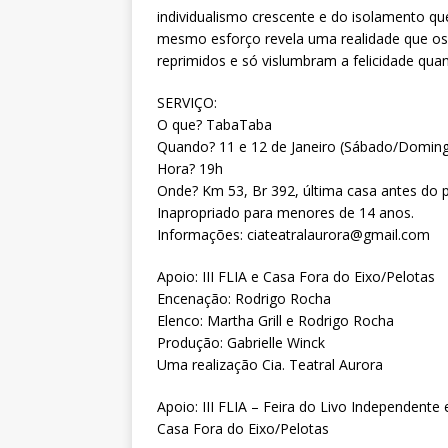
individualismo crescente e do isolamento q
mesmo esforço revela uma realidade que os 
reprimidos e só vislumbram a felicidade qu
SERVIÇO:
O que? TabaTaba
Quando? 11 e 12 de Janeiro (Sábado/Domin
Hora? 19h
Onde? Km 53, Br 392, última casa antes do p
Inapropriado para menores de 14 anos.
Informações: ciateatralaurora@gmail.com
Apoio: III FLIA e Casa Fora do Eixo/Pelotas
Encenação: Rodrigo Rocha
Elenco: Martha Grill e Rodrigo Rocha
Produção: Gabrielle Winck
Uma realização Cia. Teatral Aurora
Apoio: III FLIA – Feira do Livo Independent
Casa Fora do Eixo/Pelotas