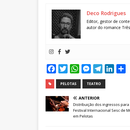
Deco Rodrigues
Editor, gestor de conte
autor do romance Três 
F
T
W
M
T
Li
a
w
h
e
el
n
c
it
at
ss
e
k
PELOTAS
TEATRO
e
te
s
e
g
e
ANTERIOR
b
r
A
n
ra
dI
Distribuição dos ingressos para
Festival Internacional Sesc de M
o
p
g
m
n
em Pelotas
o
p
e