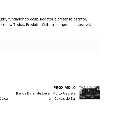
údo, fundador do ecult. Redator e pretenso escritor,
contra Todos. Produtor Cultural sempre que possível.
S
h
ar
e
PRÓXIMO
Banda Dinamite Joe em Porto Alegre e
úsica
em Caxias do Sul