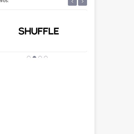
‹
›
iros: