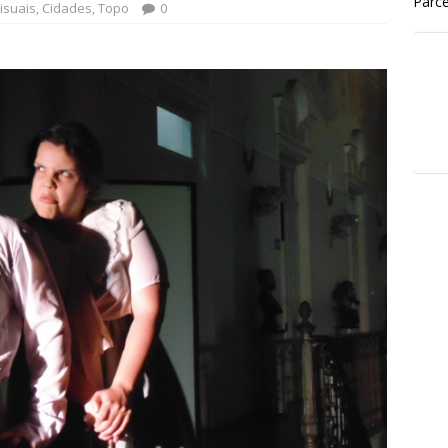
Parce
isuais
,
Cidades
,
Topo
0