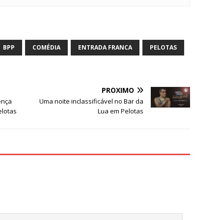
S
h
ar
BPP
COMÉDIA
ENTRADA FRANCA
PELOTAS
e
PRÓXIMO
ença
Uma noite inclassificável no Bar da
elotas
Lua em Pelotas