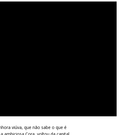
hora viúva, que não sabe o que é
 a ambiciosa Cora, voltou da capital