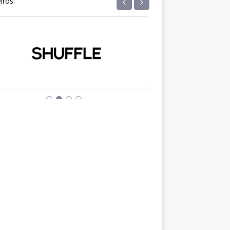
‹
›
iros: