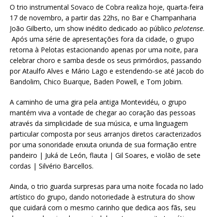
O trio instrumental Sovaco de Cobra realiza hoje, quarta-feira
17 de novembro, a partir das 22hs, no Bar e Champanharia
João Gilberto, um show inédito dedicado ao público
pelotense
.
Após uma série de apresentações fora da cidade, o grupo
retorna à Pelotas estacionando apenas por uma noite, para
celebrar choro e samba desde os seus primórdios, passando
por Ataulfo Alves e Mário Lago e estendendo-se até Jacob do
Bandolim, Chico Buarque, Baden Powell, e Tom Jobim.
A caminho de uma gira pela antiga Montevidéu, o grupo
mantém viva a vontade de chegar ao coração das pessoas
através da simplicidade de sua música, e uma linguagem
particular composta por seus arranjos diretos caracterizados
por uma sonoridade enxuta oriunda de sua formação entre
pandeiro | Juká de León, flauta | Gil Soares, e violão de sete
cordas | Silvério Barcellos.
Ainda, o trio guarda surpresas para uma noite focada no lado
artístico do grupo, dando notoriedade à estrutura do show
que cuidará com o mesmo carinho que dedica aos fãs, seu