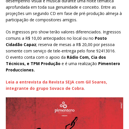
desempenho visual e musical durante uma noite temática
aprofundada em toda sua genuinidade e conceito. Entre as
projeções um segundo CD em fase de pré-produção almeja à
participação de compositores amigos.
Os ingressos pro show terão valores diferenciados. Ingressos
comuns a R$ 10,00 antecipados no local ou no
Posto
Cidadão Capaz
; reserva de mesas a R$ 20,00 por pessoa
somente com serviço de tele-entrega pelo fone 92413016.
O evento conta com o apoio da
Rádio Com, Cia dos
Técnicos, e TPM Produção
e é uma realização
Pimentero
Producciones.
Leia a entrevista da Revista SEJA com Gil Soares,
integrante do grupo Sovaco de Cobra
.