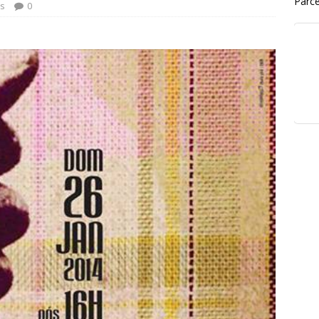
Parce
s
0