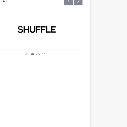
‹
›
iros: