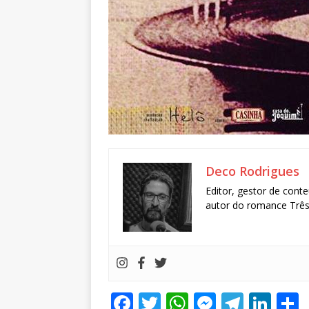
Deco Rodrigues
Editor, gestor de conte
autor do romance Três 
F
T
W
M
T
Li