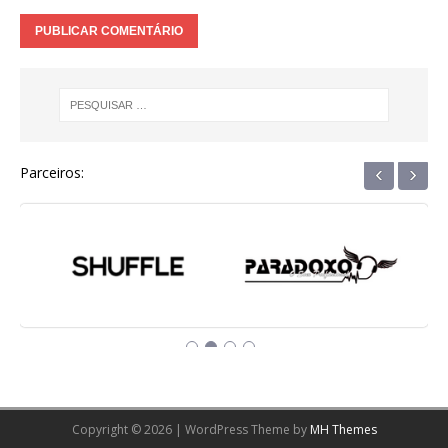
‹
›
Parceiros:
Copyright © 2026 | WordPress Theme by
MH Themes