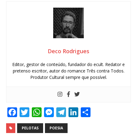
Deco Rodrigues
Editor, gestor de conteúdo, fundador do ecult. Redator e
pretenso escritor, autor do romance Três contra Todos.
Produtor Cultural sempre que possível.
F
T
W
M
T
Li
S
a
w
h
e
el
n
h
c
it
at
ss
e
k
ar
PELOTAS
POESIA