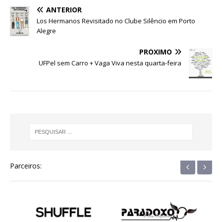
e
te
s
e
g
e
e
ANTERIOR
b
r
A
n
ra
dI
Los Hermanos Revisitado no Clube Silêncio em Porto
Alegre
o
p
g
m
n
o
p
e
PRÓXIMO
UFPel sem Carro + Vaga Viva nesta quarta-feira
k
r
‹
›
Parceiros: