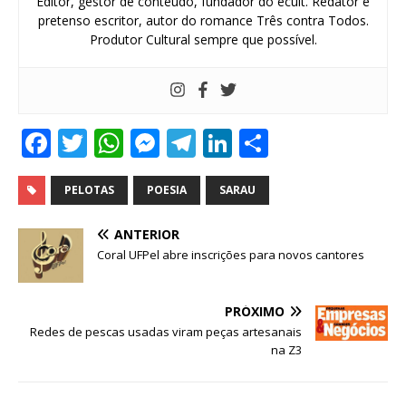
Editor, gestor de conteúdo, fundador do ecult. Redator e
pretenso escritor, autor do romance Três contra Todos.
Produtor Cultural sempre que possível.
F
T
W
M
T
Li
S
a
w
h
e
el
n
h
c
it
at
ss
e
k
ar
PELOTAS
POESIA
SARAU
e
te
s
e
g
e
e
ANTERIOR
b
r
A
n
ra
dI
Coral UFPel abre inscrições para novos cantores
o
p
g
m
n
o
p
e
PRÓXIMO
Redes de pescas usadas viram peças artesanais
k
r
na Z3