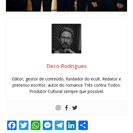
Deco Rodrigues
Editor, gestor de conteúdo, fundador do ecult. Redator e
pretenso escritor, autor do romance Três contra Todos.
Produtor Cultural sempre que possível.
F
T
W
M
T
Li
S