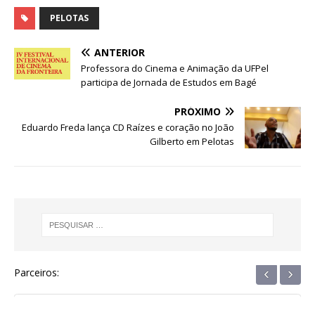
a
w
h
e
el
n
h
c
it
at
ss
e
k
ar
PELOTAS
e
te
s
e
g
e
e
ANTERIOR
b
r
A
n
ra
dI
Professora do Cinema e Animação da UFPel
participa de Jornada de Estudos em Bagé
o
p
g
m
n
o
p
e
PRÓXIMO
Eduardo Freda lança CD Raízes e coração no João
k
r
Gilberto em Pelotas
‹
›
Parceiros: