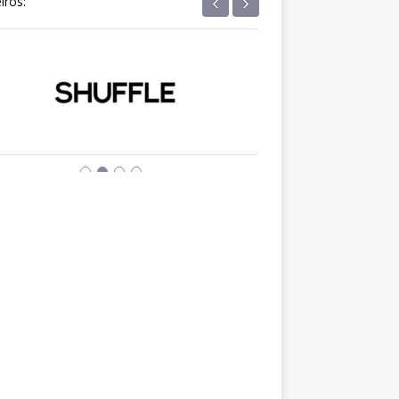
‹
›
iros: