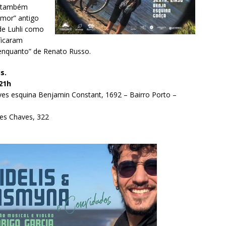
e também
mor” antigo
 de Luhli como
ficaram
enquanto” de Renato Russo.
s.
21h
es esquina Benjamin Constant, 1692 – Bairro Porto –
es Chaves, 322