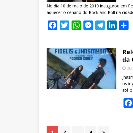
No dia 10 de maio de 2019 inaugurou em P
aquecer o cenário do Rock and Roll na cidad
F
T
W
M
T
Li
ac
w
h
e
el
n
e
itt
at
ss
e
k
a
b
er
s
e
gr
e
Rel
da 
o
A
n
a
dI
26/
o
p
g
m
n
Jhasm
k
p
er
os in
até o
1
2
…
4
»