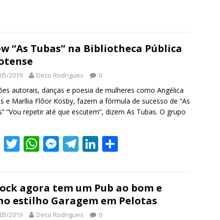
S
h
r
e
w “As Tubas” na Bibliotheca Pública
otense
05/2019
Deco Rodrigues
0
es autorais, danças e poesia de mulheres como Angélica
as e Marília Flôor Kosby, fazem a fórmula de sucesso de “As
” “Vou repetir até que escutem”, dizem As Tubas. O grupo
F
T
W
M
T
Li
S
ac
w
h
e
el
n
h
e
itt
at
ss
e
k
ar
b
er
s
e
gr
e
e
ock agora tem um Pub ao bom e
ho estilho Garagem em Pelotas
o
A
n
a
dI
05/2019
Deco Rodrigues
0