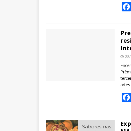
Pre
res
Int
28/
Encer
Prêmi
terce
artes
Exp