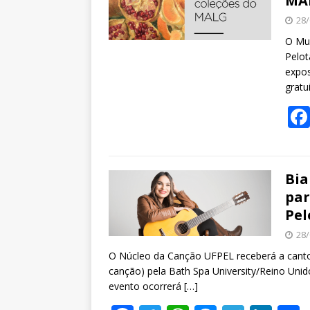
MAL
28/
O Mus
Pelot
expos
gratu
Bia
par
Pel
28/
O Núcleo da Canção UFPEL receberá a canto
canção) pela Bath Spa University/Reino Uni
evento ocorrerá
[…]