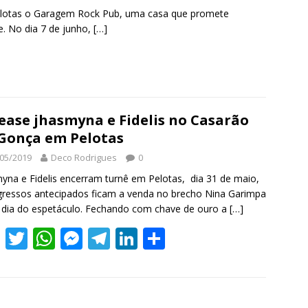
o
p
g
m
n
elotas o Garagem Rock Pub, uma casa que promete
k
p
er
e. No dia 7 de junho,
[…]
S
h
r
e
ease jhasmyna e Fidelis no Casarão
Gonça em Pelotas
05/2019
Deco Rodrigues
0
yna e Fidelis encerram turnê em Pelotas, dia 31 de maio,
gressos antecipados ficam a venda no brecho Nina Garimpa
 dia do espetáculo. Fechando com chave de ouro a
[…]
F
T
W
M
T
Li
S
ac
w
h
e
el
n
h
e
itt
at
ss
e
k
ar
b
er
s
e
gr
e
e