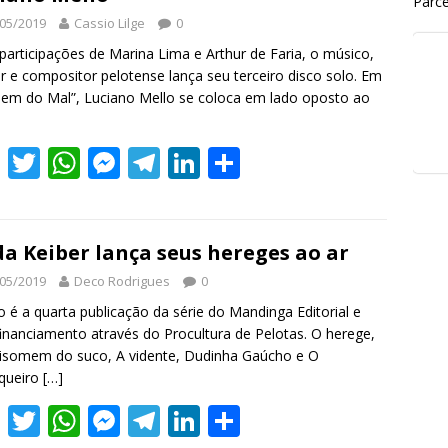
Parce
05/2019
Cassio Lilge
0
articipações de Marina Lima e Arthur de Faria, o músico,
r e compositor pelotense lança seu terceiro disco solo. Em
m do Mal”, Luciano Mello se coloca em lado oposto ao
F
T
W
M
T
Li
S
ac
w
h
e
el
n
h
e
itt
at
ss
e
k
ar
b
er
s
e
gr
e
e
a Keiber lança seus hereges ao ar
o
A
n
a
dI
05/2019
Deco Rodrigues
0
o
p
g
m
n
ro é a quarta publicação da série do Mandinga Editorial e
inanciamento através do Procultura de Pelotas. O herege,
k
p
er
isomem do suco, A vidente, Dudinha Gaúcho e O
queiro
[…]
F
T
W
M
T
Li
S