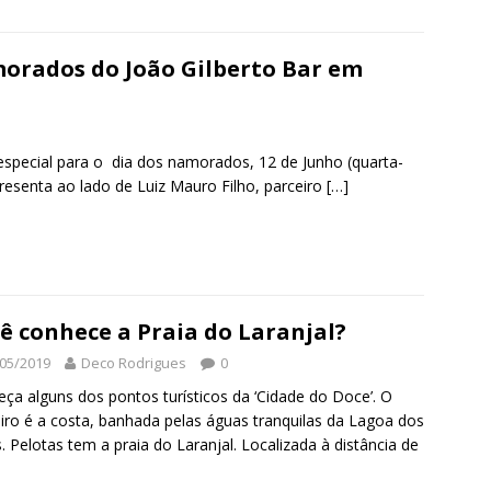
ac
w
h
e
el
n
h
e
itt
at
ss
e
k
ar
b
er
s
e
gr
e
e
morados do João Gilberto Bar em
o
A
n
a
dI
o
p
g
m
n
special para o dia dos namorados, 12 de Junho (quarta-
k
p
er
apresenta ao lado de Luiz Mauro Filho, parceiro
[…]
S
h
r
e
ê conhece a Praia do Laranjal?
05/2019
Deco Rodrigues
0
ça alguns dos pontos turísticos da ‘Cidade do Doce’. O
iro é a costa, banhada pelas águas tranquilas da Lagoa dos
. Pelotas tem a praia do Laranjal. Localizada à distância de