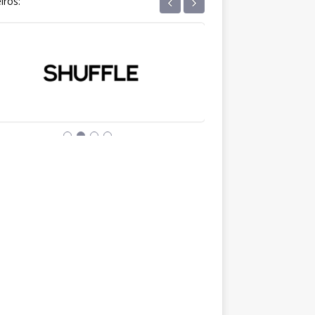
‹
›
iros: