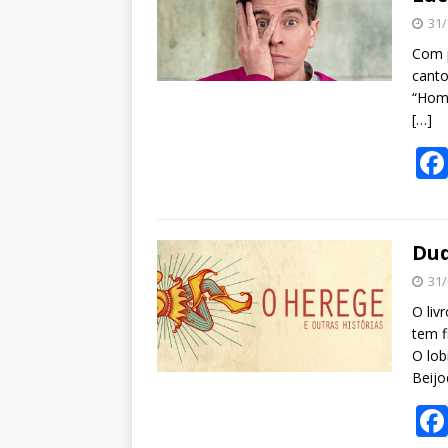
31/
Com p
canto
“Home
[…]
Dud
31/
O liv
tem f
O lob
Beijo