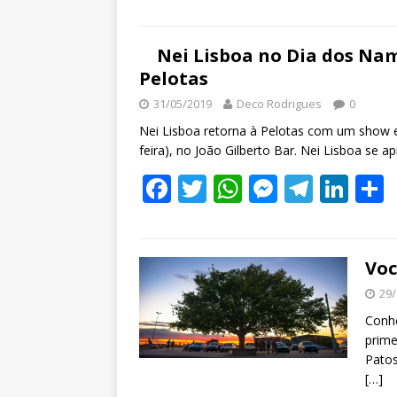
Nei Lisboa no Dia dos Na
Pelotas
31/05/2019
Deco Rodrigues
0
Nei Lisboa retorna à Pelotas com um show e
feira), no João Gilberto Bar. Nei Lisboa se 
F
T
W
M
T
Li
ac
w
h
e
el
n
e
itt
at
ss
e
k
a
b
er
s
e
gr
e
Voc
o
A
n
a
dI
29/
o
p
g
m
n
Conhe
prime
k
p
er
Patos
[…]