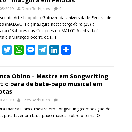
G” inaugura em Pelotas
o
A
n
a
dI
05/2019
Deco Rodrigues
0
o
p
g
m
n
eu de Arte Leopoldo Gotuzzo da Universidade Federal de
k
p
er
as (MALG/UFPel) inaugura nesta terça-feira (28) a
ição “Sabores nas Coleções do MALG”. A entrada é
ita e a visitação ocorre de
[…]
F
T
W
M
T
Li
S
ac
w
h
e
el
n
h
e
itt
at
ss
e
k
ar
b
er
s
e
gr
e
e
nca Obino – Mestre em Songwriting
ticipará de bate-papo musical em
o
A
n
a
dI
otas
o
p
g
m
n
05/2019
Deco Rodrigues
0
k
p
er
ra Bianca Obino, mestre em Songwriting (composição de
do, para fazer um bate-papo musical sobre o tema. O