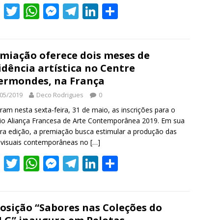
F
T
W
M
T
Li
S
ac
w
h
e
el
n
h
e
itt
at
ss
e
k
ar
b
er
s
e
gr
e
e
miação oferece dois meses de
idência artística no Centre
o
A
n
a
dI
ermondes, na França
o
p
g
m
n
05/2019
Deco Rodrigues
0
k
p
er
ram nesta sexta-feira, 31 de maio, as inscrições para o
o Aliança Francesa de Arte Contemporânea 2019. Em sua
ira edição, a premiação busca estimular a produção das
 visuais contemporâneas no
[…]
F
T
W
M
T
Li
S
ac
w
h
e
el
n
h
e
itt
at
ss
e
k
ar
b
er
s
e
gr
e
e
osição “Sabores nas Coleções do