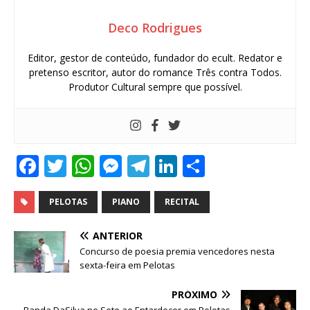
Deco Rodrigues
Editor, gestor de conteúdo, fundador do ecult. Redator e
pretenso escritor, autor do romance Três contra Todos.
Produtor Cultural sempre que possível.
F
T
W
M
T
Li
S
a
w
h
e
el
n
h
c
it
at
ss
e
k
ar
PELOTAS
PIANO
RECITAL
e
te
s
e
g
e
e
ANTERIOR
b
r
A
n
ra
dI
Concurso de poesia premia vencedores nesta
sexta-feira em Pelotas
o
p
g
m
n
o
p
e
PRÓXIMO
Banda DaSilva no Sete ao Entardecer em Pelotas