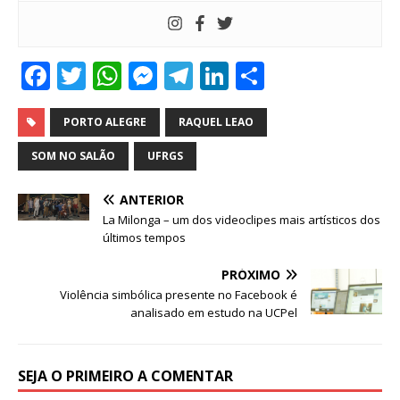
F
T
W
M
T
Li
S
a
w
h
e
el
n
h
c
it
at
ss
e
k
ar
PORTO ALEGRE
RAQUEL LEAO
e
te
s
e
g
e
e
SOM NO SALÃO
UFRGS
b
r
A
n
ra
dI
ANTERIOR
o
p
g
m
n
La Milonga – um dos videoclipes mais artísticos dos
o
p
e
últimos tempos
k
r
PRÓXIMO
Violência simbólica presente no Facebook é
analisado em estudo na UCPel
SEJA O PRIMEIRO A COMENTAR