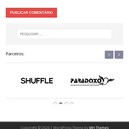
‹
›
Parceiros:
Copyright © 2026 | WordPress Theme by
MH Themes